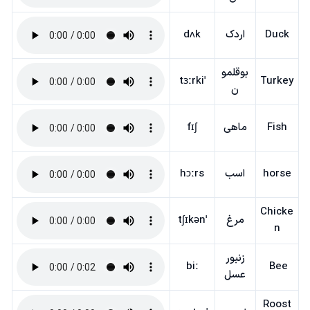
Duck
اردک
dʌk
بوقلمو
ˈtɜːrki
Turkey
ن
Fish
ماهی
fɪʃ
horse
اسب
hɔːrs
Chicke
مرغ
ˈtʃɪkən
n
زنبور
biː
Bee
عسل
Roost