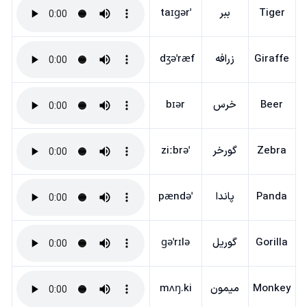
Tiger
ببر
ˈtaɪɡər
Giraffe
زرافه
dʒəˈræf
Beer
خرس
bɪər
Zebra
گورخر
ˈziːbrə
Panda
پاندا
ˈpændə
Gorilla
گوریل
ɡəˈrɪlə
Monkey
میمون
mʌŋ.ki