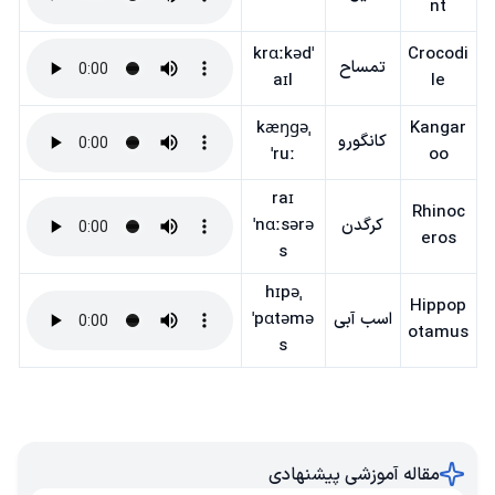
nt
ˈkrɑːkəd
Crocodi
تمساح
aɪl
le
ˌkæŋɡə
Kangar
کانگورو
ˈruː
oo
raɪ
Rhinoc
کرگدن
ˈnɑːsərə
eros
s
ˌhɪpə
Hippop
اسب آبی
ˈpɑtəmə
otamus
s
مقاله آموزشی پیشنهادی