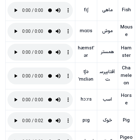
Fish
ماهی
fɪʃ
Mous
موش
mɑʊs
e
ˈhæmst
Ham
همستر
ər
ster
Cha
آفتابپرس
ʧə
mele
ت
ˈmɛliən
on
Hors
اسب
hɔːrs
e
Pig
خوک
pɪg
Pigeo