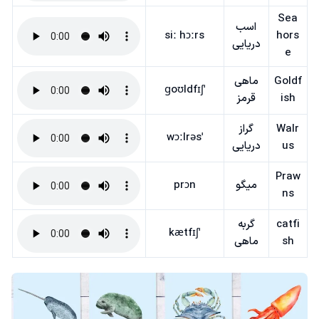
Sea
اسب
siː hɔːrs
hors
دریایی
e
Goldf
ماهی
ˈɡoʊldfɪʃ
ish
قرمز
Walr
گراز
ˈwɔːlrəs
us
دریایی
Praw
میگو
prɔn
ns
catfi
گربه
ˈkætfɪʃ
sh
ماهی