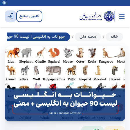
تعیین سطح
خانه
مجله ملل
حیوانات به انگلیسی | لیست 90 حیوان به انگلیسی ➕ معنی