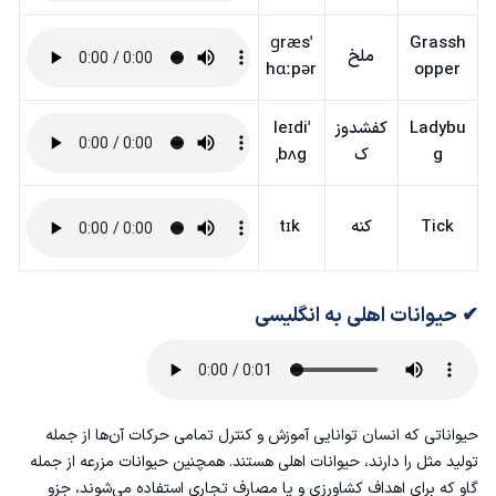
ˈɡræs
Grassh
ملخ
hɑːpər
opper
Ladybu
کفشدوز
ˈleɪdi
g
ک
ˌbʌg
Tick
کنه
tɪk
✔ حیوانات اهلی به انگلیسی
حیواناتی که انسان توانایی آموزش و کنترل تمامی حرکات آن‌ها از جمله
تولید مثل را دارند، حیوانات اهلی هستند. همچنین حیوانات مزرعه از جمله
گاو که برای اهداف کشاورزی و یا مصارف تجاری استفاده می‌شوند، جزو