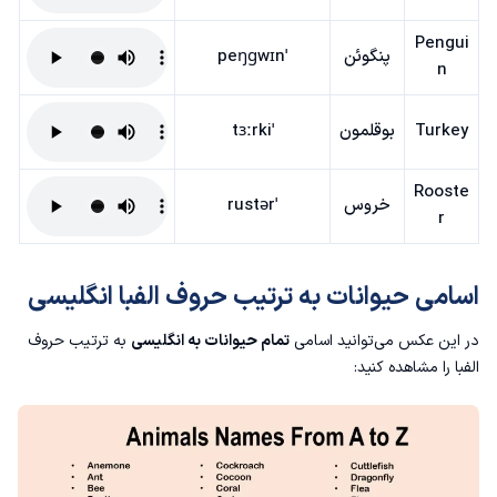
Pengui
پنگوئن
ˈpeŋɡwɪn
n
Turkey
بوقلمون
ˈtɜːrki
Rooste
خروس
ˈrustər
r
اسامی حیوانات به ترتیب حروف الفبا انگلیسی
در این عکس می‌توانید اسامی
تمام حیوانات به انگلیسی
به ترتیب حروف
الفبا را مشاهده کنید: