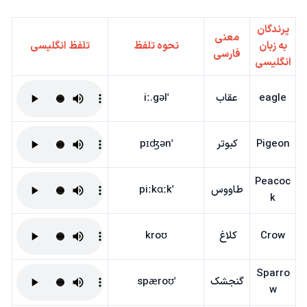
پرندگان
معنی
به زبان
نحوه تلفظ
تلفظ انگلیسی
فارسی
انگلیسی
eagle
عقاب
ˈiː.gəl
Pigeon
کبوتر
ˈpɪʤən
Peacoc
طاووس
ˈpiːkɑːk
k
Crow
کلاغ
kroʊ
Sparro
گنجشک
ˈspæroʊ
w