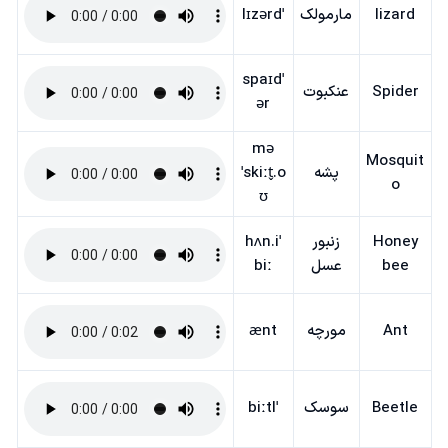
lizard
مارمولک
ˈlɪzərd
ˈspaɪd
Spider
عنکبوت
ər
mə
Mosquit
پشه
ˈskiːt̬.o
o
ʊ
Honey
زنبور
ˈhʌn.i
bee
عسل
biː
Ant
مورچه
ænt
Beetle
سوسک
ˈbiːtl