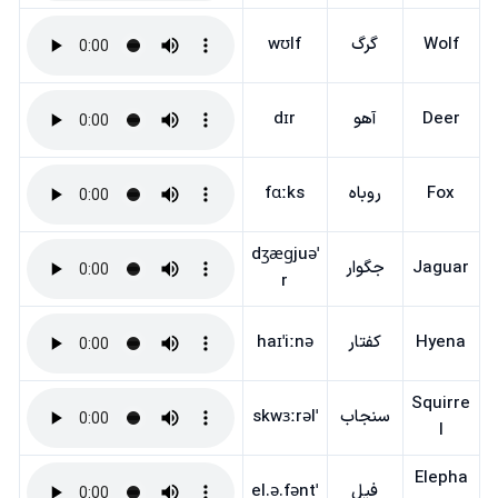
Wolf
گرگ
wʊlf
Deer
آهو
dɪr
Fox
روباه
fɑːks
ˈdʒæɡjuə
Jaguar
جگوار
r
Hyena
کفتار
haɪˈiːnə
Squirre
سنجاب
ˈskwɜːrəl
l
Elepha
فیل
ˈel.ə.fənt