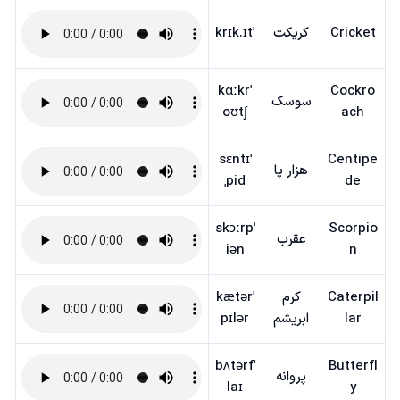
Cricket
کریکت
ˈkrɪk.ɪt
ˈkɑːkr
Cockro
سوسک
oʊtʃ
ach
ˈsɛntɪ
Centipe
هزار پا
ˌpid
de
ˈskɔːrp
Scorpio
عقرب
iən
n
Caterpil
کرم
ˈkætər
lar
ابریشم
pɪlər
ˈbʌtərf
Butterfl
پروانه
laɪ
y