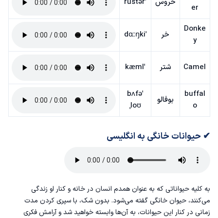
خروس
ˈrustər
er
Donke
خر
ˈdɑːŋki
y
Camel
شتر
ˈkæml
ˈbʌfə
buffal
بوفالو
ˌloʊ
o
✔ حیوانات خانگی به انگلیسی
به کلیه حیواناتی که به عنوان همدم انسان در خانه و کنار او زندگی
می‌کنند، حیوان خانگی گفته می‌شود. بدون شک، با سپری کردن مدت
زمانی در کنار این حیوانات،‌ به آن‌ها وابسته خواهید شد و آرامش فکری