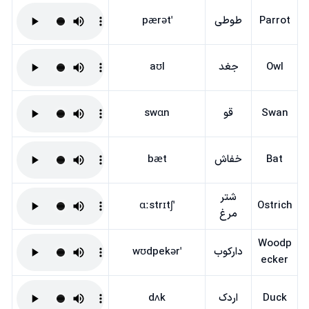
Parrot
طوطی
ˈpærət
Owl
جغد
aʊl
Swan
قو
swɑn
Bat
خفاش
bæt
شتر
ˈɑːstrɪtʃ
Ostrich
مرغ
Woodp
دارکوب
ˈwʊdpekər
ecker
Duck
اردک
dʌk