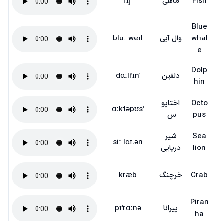
Fish
ماهی
fɪʃ
Blue
whal
وال آبی
bluː weɪl
e
Dolp
دلفین
ˈdɑːlfɪn
hin
Octo
اختاپو
ˈɑːktəpʊs
pus
س
Sea
شیر
siː lɑɪ.ən
lion
دریایی
Crab
خرچنگ
kræb
Piran
پیرانا
pɪˈrɑːnə
ha