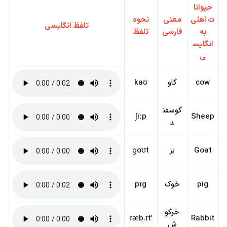
حیوانا
ت اهلی
معنی
نحوه
تلفظ انگلیسی
به
فارسی
تلفظ
انگلیس
ی
cow
گاو
kaʊ
گوسفن
ʃiːp
Sheep
د
Goat
بز
ɡoʊt
pig
خوک
pɪg
خرگو
ˈræb.ɪt
Rabbit
ش