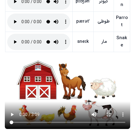
کبوتر
ˈpɪʤən
n
Parro
طوطی
ˈpærət
t
Snak
مار
sneɪk
e