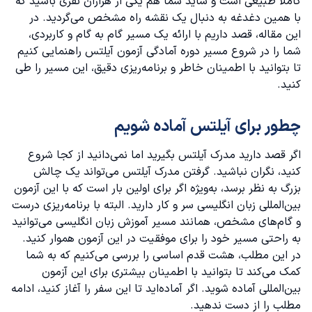
کاملاً طبیعی است و شاید شما هم یکی از هزاران نفری باشید که
با همین دغدغه به دنبال یک نقشه راه مشخص می‌گردید. در
قدم سوم: تعیین نمره هدف در آیلتس
این مقاله، قصد داریم با ارائه یک مسیر گام به گام و کاربردی،
شما را در شروع مسیر
دوره آمادگی آزمون آیلتس
راهنمایی کنیم
قدم چهارم: انتخاب بهترین منابع و کلاس های آموزشی
تا بتوانید با اطمینان خاطر و برنامه‌ریزی دقیق، این مسیر را طی
کنید.
قدم پنجم: بررسی نقاط ضعف و قوت
چطور برای آیلتس آماده شویم
قدم ششم: تقویت مهارت‌های چهارگانه
اگر قصد دارید مدرک آیلتس بگیرید اما نمی‌دانید از کجا شروع
قدم هفتم: شرکت در آزمون‌های آزمایشی (Mock Tests)
کنید، نگران نباشید. گرفتن مدرک آیلتس می‌تواند یک چالش
بزرگ به نظر برسد، به‌ویژه اگر برای اولین بار است که با این آزمون
قدم هشتم: تمرین کنید!
بین‌المللی زبان انگلیسی سر و کار دارید. البته با برنامه‌ریزی درست
و گام‌های مشخص، همانند مسیر
آموزش زبان انگلیسی
می‌توانید
به راحتی مسیر خود را برای موفقیت در این آزمون هموار کنید.
در این مطلب، هشت قدم اساسی را بررسی می‌کنیم که به شما
کمک می‌کند تا بتوانید با اطمینان بیشتری برای این آزمون
بین‌المللی آماده شوید. اگر آماده‌اید تا این سفر را آغاز کنید، ادامه
مطلب را از دست ندهید.