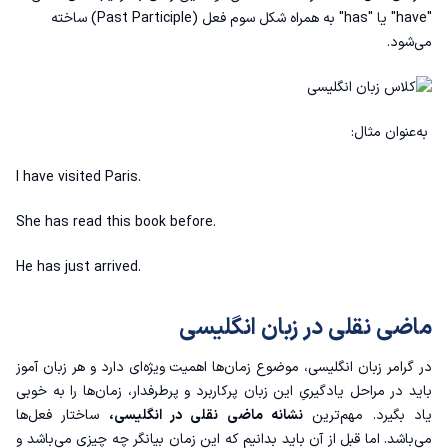
"have" یا "has" به همراه شکل سوم فعل (Past Participle) ساخته
کاربرد ماضی نقلی در انگلیسی
می‌شود.
✔ بیان عمل پایان یافته
به‌عنوان مثال:
✔ توصیف عمل ناتمام
I have visited Paris.
گرامر ماضی نقلی در انگلیسی
She has read this book before.
فعل ماضی نقلی در انگلیسی
He has just arrived.
ماضی نقلی در زبان انگلیسی
در
گرامر زبان انگلیسی
، موضوع زمان‌ها اهمیت ویژه‌ای دارد و هر زبان آموز
باید در مراحل یادگیریِ این زبان پرکاربرد و پرطرفدار، زمان‌ها را به خوبی
یاد بگیرد. مهم‌‌ترین
نشانه ماضی نقلی در انگلیسی،
ساختار فعل‌ها
می‌باشد. اما قبل از آن باید بدانیم که این زمان بیانگر چه چیزی می‌باشد و