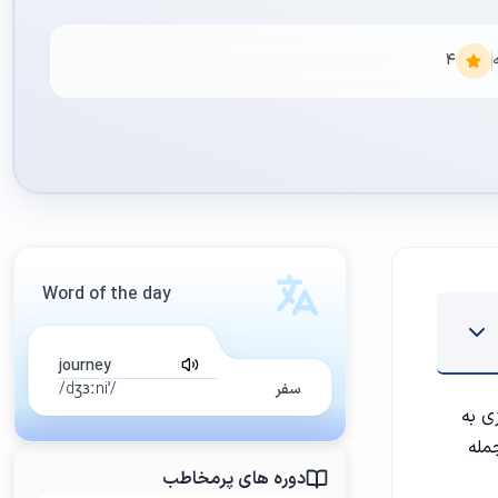
4
Word of the day
journey
سفر
/ˈdʒɜːni/
ی به
مله
دوره های پرمخاطب