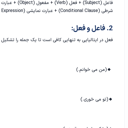
6. استفاده از زمان ها:
شرطی (Conditional Clause) + عبارت نمایشی (Exclamatory Expression) و ...
7. توجه به جنسیت و تعداد:
2. فاعل و فعل:
جمع بندی
فعل در ایتالیایی به تنهایی کافی است تا یک جمله را تشکیل 
تمرینات جمله سازی در زبان ایتالیایی
سوالات متداول
🔹
(من می خوانم.)
🔹
(تو می خوری.)