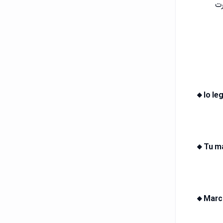
ن (Place Expression) + عبارت
🔸Io le
🔸Tu m
🔸Marco