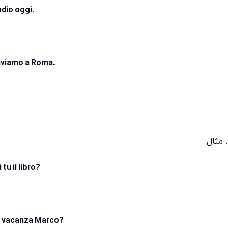
udio oggi.
iviamo a Roma.
 مثال:
tu il libro?
n vacanza Marco?