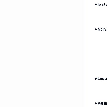
🔸Io st
🔸Noi v
🔸Leggi 
🔸Vai i