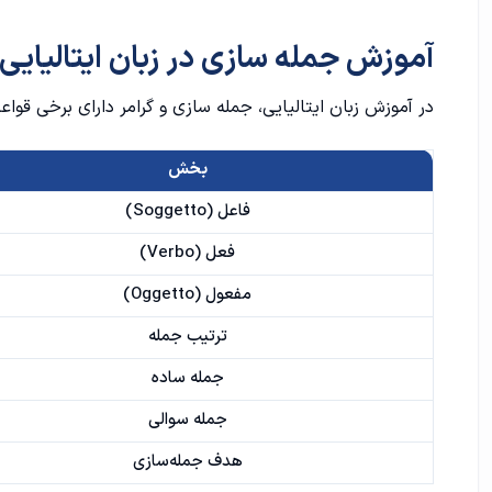
2. فاعل و فعل:
آموزش جمله سازی در زبان ایتالیایی
3. مفعول:
در
آموزش زبان ایتالیایی
، جمله سازی و گرامر دارای برخی قو
4. عبارت زمان و مکان:
بخش
5. سوالات:
فاعل (Soggetto)
6. نفی:
فعل (Verbo)
7. عبارات شرطی:
مفعول (Oggetto)
نحوه سوالی کردن جملات
ترتیب جمله
جمله ساده
سوالات با Wh:
جمله سوالی
1. سوال در مورد مکان (Where):
هدف جمله‌سازی