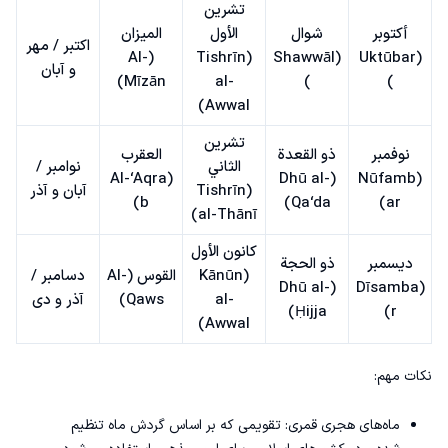
تشرين
أكتوبر
شوال
الأول
الميزان
اکتبر / مهر
(Al-
(Tishrīn
(Shawwāl
(Uktūbar
و آبان
Mīzān)
al-
)
)
Awwal)
تشرين
نوفمبر
ذو القعدة
العقرب
الثاني
نوامبر /
(Al-‘Aqra
(Dhū al-
(Nūfamb
(Tishrīn
آبان و آذر
b)
Qa‘da)
ar)
al-Thānī)
كانون الأول
ديسمبر
ذو الحجة
(Kānūn
القوس (Al-
دسامبر /
(Dhū al-
(Dīsamba
al-
Qaws)
آذر و دی
Ḥijja)
r)
Awwal)
نکات مهم:
ماه‌های هجری قمری: تقویمی که بر اساس گردش ماه تنظیم