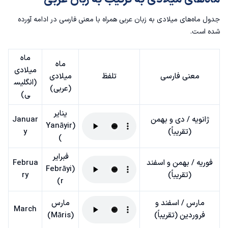
جدول ماه‌های میلادی به زبان عربی همراه با معنی فارسی در ادامه آورده
شده است.
ماه
ماه
میلادی
معنی فارسی
تلفظ
میلادی
(انگلیس
(عربی)
ی)
يناير
ژانویه / دی و بهمن
Januar
(Yanāyir
(تقریباً)
y
)
فبراير
فوریه / بهمن و اسفند
Februa
(Febrāyi
(تقریباً)
ry
r)
مارس / اسفند و
مارس
March
فروردین (تقریباً)
(Māris)