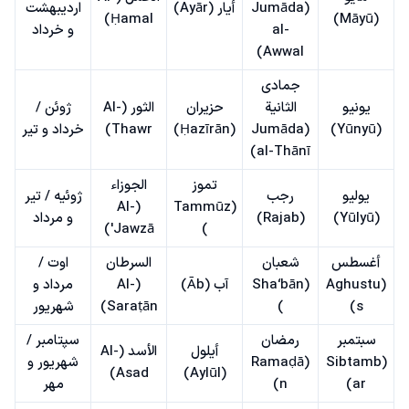
(Jumāda
أيار (Ayār)
اردیبهشت
Ḥamal)
(Māyū)
al-
و خرداد
Awwal)
جمادى
يونيو
الثانية
حزيران
الثور (Al-
ژوئن /
(Yūnyū)
(Jumāda
(Ḥazīrān)
Thawr)
خرداد و تیر
al-Thānī)
تموز
الجوزاء
يوليو
رجب
ژوئیه / تیر
(Al-
(Tammūz
(Yūlyū)
(Rajab)
و مرداد
Jawzā')
)
أغسطس
شعبان
السرطان
اوت /
(Aghustu
(Sha‘bān
آب (Āb)
(Al-
مرداد و
s)
)
Saraṭān)
شهریور
سبتمبر
رمضان
سپتامبر /
أيلول
الأسد (Al-
(Sibtamb
(Ramaḍā
شهریور و
Asad)
(Aylūl)
ar)
n)
مهر