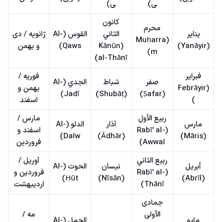
ی)
ی)
كانون
محرم
يناير
الثاني
القوس (Al-
ژانویه / دی
(Muḥarra
(Yanāyir)
(Kānūn
Qaws)
و بهمن
m)
al-Thānī)
فبراير
فوریه /
صفر
شباط
الجدي (Al-
(Febrāyir
بهمن و
Jadī)
(Shubāṭ)
(Ṣafar)
)
اسفند
ربيع الأول
مارس /
مارس
آذار
الدلو (Al-
(Rabī‘ al-
اسفند و
Dalw)
(Ādhār)
(Māris)
Awwal)
فروردین
ربيع الثاني
آوریل /
أبريل
نيسان
الحوت (Al-
(Rabī‘ al-
فروردین و
Ḥūt)
(Nīsān)
(Abrīl)
Thānī)
اردیبهشت
جمادى
الأولى
مه /
مايو
الحمل (Al-