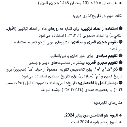
🔹
١٠ رمضان ١٤٤٥ هـ (10 رمضان 1445 هجری قمری)
نکات مهم در تاریخ‌گذاری عربی:
🔵 استفاده از اعداد ترتیبی:
برای اشاره به روزهای ماه از اعداد ترتیبی (الأول،
الثاني...) یا اعداد معمولی (١، ٢، ٣...) استفاده می‌شود.
🔵 تقویم هجری قمری و میلادی:
کشورهای عربی از دو تقویم استفاده
می‌کنند:
🔵 تقویم میلادی:
برای امور اداری و بین‌المللی.
🔵 تقویم هجری قمری:
بیشتر در مناسبت‌های دینی و رسمی.
🔵 ذکر "هـ" یا "م":
برای تشخیص تقویم، معمولاً از حرف "هـ" (هجری) برای
تاریخ قمری و "م" (میلادی) برای تاریخ میلادی استفاده می‌شود.
🔵 نوشتار کامل یا اختصاری:
تاریخ‌ها می‌توانند به‌صورت کامل (٢٥ ديسمبر
٢٠٢٤) یا به‌صورت عددی (٢٥/١٢/٢٠٢٤) نوشته شوند.
مثال‌های کاربردی:
🔹 اليوم هو الخامس من يناير 2024.
🔸 امروز پنجم ژانویه 2024 است.