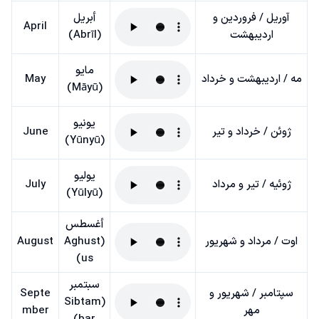
آوریل / فروردین و
أبريل
April
اردیبهشت
(Abrīl)
مايو
مه / اردیبهشت و خرداد
May
(Māyū)
يونيو
ژوئن / خرداد و تیر
June
(Yūnyū)
يوليو
ژوئیه / تیر و مرداد
July
(Yūlyū)
أغسطس
اوت / مرداد و شهریور
(Aghust
August
us)
سبتمبر
سپتامبر / شهریور و
Septe
(Sibtam
مهر
mber