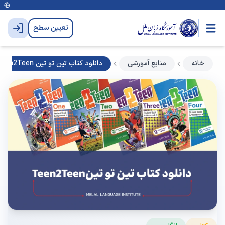
تعیین سطح
خانه
منابع آموزشی
دانلود کتاب تین تو تین Teen2Teen |فایل صوتی + جواب