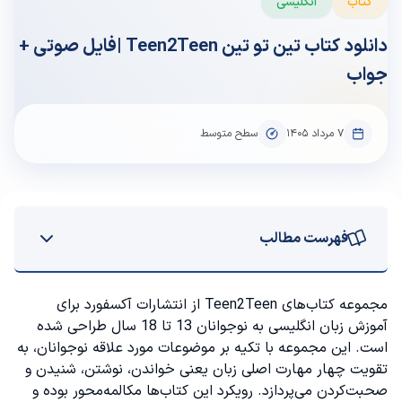
کتاب
انگلیسی
دانلود کتاب تین تو تین Teen2Teen |فایل صوتی +
جواب
۷ مرداد ۱۴۰۵
سطح متوسط
فهرست مطالب
معرفی مجموعه Teen2Teen
مجموعه کتاب‌های Teen2Teen از انتشارات آکسفورد برای
آموزش زبان انگلیسی
به نوجوانان 13 تا 18 سال طراحی شده
کتاب تین تو تین برای چه سطحی است؟
است. این مجموعه با تکیه بر موضوعات مورد علاقه نوجوانان، به
تقویت چهار مهارت اصلی زبان یعنی خواندن، نوشتن، شنیدن و
کتاب تین تو تین 1
صحبت‌کردن می‌پردازد. رویکرد این کتاب‌ها مکالمه‌محور بوده و