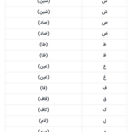
س
(سین)
ش
(شین)
ص
(صاد)
ض
(ضاد)
ط
(طا)
ظ
(ظا)
ع
(عین)
غ
(غین)
ف
(فا)
ق
(قاف)
ک
(کاف)
ل
(لام)
م
(میم)