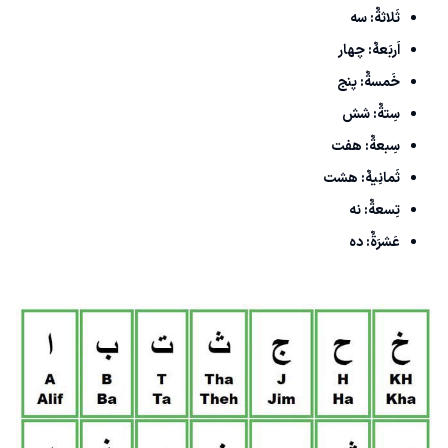
ثَلاثةٌ: سه
اَربَعهٌ: چهار
خَمسةٌ: پنج
سِتةٌ: شش
سِبعةٌ: هفت
ثَمانِیهٌ: هشت
تِسعةٌ: نه
عَشرَةٌ: ده