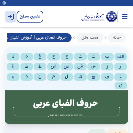
تعیین سطح
خانه
مجله ملل
حروف الفبای عربی | آموزش الفبای عربی