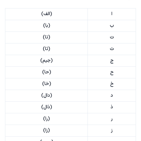
ا
(الف)
ب
(با)
ت
(تا)
ث
(ثا)
ج
(جیم)
ح
(حا)
خ
(خا)
د
(دال)
ذ
(ذال)
ر
(را)
ز
(زا)