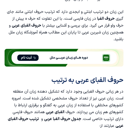
چهار حرفی که در زبان عربی نیست
این زبان دو ترتیب ابتثی و ابجدی دارد که ترتیب حروف ابثتی مانند جای
گیری
حروف الفبا
در
زبان فارسی
است، با این تفاوت که حرف ه پیش از
حروف صدا دار در زبان عربی
حرف واو قرار می گیرد. برای بررسی و آشنایی بیشتر با
حروف الفبای عربی
و
همچنین زبان شیرین عربی تا پایان این مطالب همراه
آموزشگاه زبان
ملل
اعداد عربی ۱ تا ۱۰ همراه با تلفظ
باشید.
قوانین زبان عربی
تفاوت الفبای فارسی و عربی چیست؟
حروف الفبای عربی به ترتیب
در هر زبانی حروف الفبایی وجود دارد که تشکیل دهنده زبان آن منطقه
است.
زبان عربی
نیز از تعداد حروف مشخصی تشکیل شده است. امروزه
کشورهای مختلفی با استفاده از زبان عربی به گفتگو و برقراری ارتباط با
کشورهای هم زبان می پردازند. حروف
الفبای عربی
همانند حروف فارسی
دارای ترتیب خاصی است.
جدول حروف الفبا عربی
و
ترتیب حروف الفبای
عربی
عبارتند از: