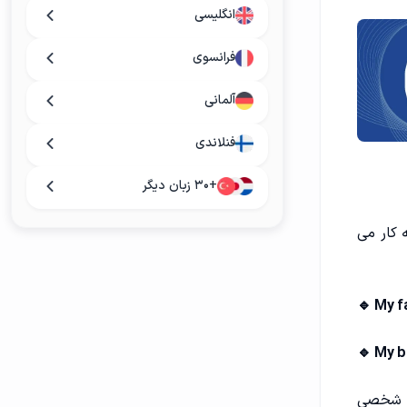
انگلیسی
فرانسوی
آلمانی
فنلاندی
+۳۰ زبان دیگر
ه کار می
🔹 My f
🔹 My b
شت شخصی