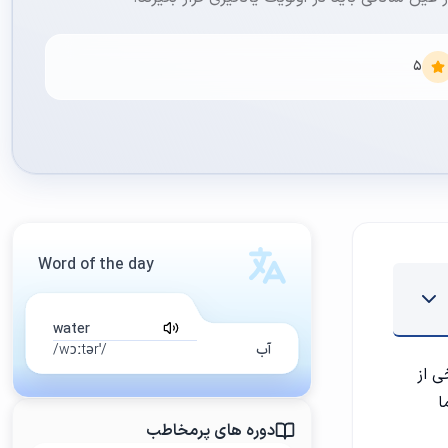
5
Word of the day
water
آب
/ˈwɔːtər/
ی از
ا
دوره های پرمخاطب