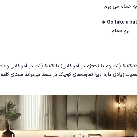
به حمام می روم
🔹 Go take a ba
برو حمام
bathr
(بَث‌روم یا بَث-رُم در آمریکایی) یا
bath
(بَث در آمریکایی و باث
میت زیادی دارد، زیرا تفاوت‌های کوچک در تلفظ می‌تواند معنای کلمه ر