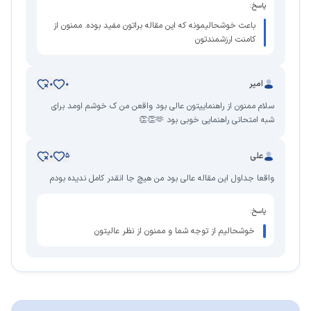
پاسخ:
باعث خوشحالیمونه که این مقاله براتون مفید بوده. ممنون از
کامنت ارزشمندتون
امیر
0
0
سلام ممنون از راهنماییتون عالی بود واقعن من ک خوشم اومد برای
شبه امتحانی راهنمایی خوبی بود 🫶👏👏
علی
0
5
واقعا جداول این مقاله عالی بود من هیچ جا انقدر کامل ندیده بودم
پاسخ:
خوشحالیم از توجه شما و ممنون از نظر عالیتون