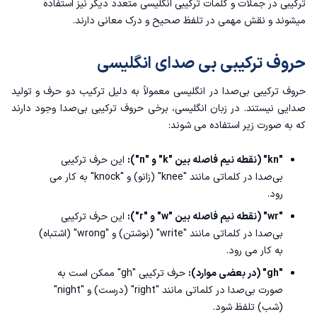
ترکیبی در جملات و کلمات ترکیبی انگلیسی متعدد دیگر نیز استفاده
میشوند و نقش مهمی در تلفظ صحیح و درک معانی دارند.
حروف ترکیبی بی صدای انگلیسی
حروف ترکیبی بی‌صدا در انگلیسی معمولاً به دلیل ترکیب دو حرف و تولید
صدایی نیستند. در زبان انگلیسی، برخی حروف ترکیبی بی‌صدا وجود دارند
که به صورت زیر استفاده می شوند:
"kn" (نقطه نیم فاصله بین "k" و "n"):
این حرف ترکیبی
بی‌صدا در کلماتی مانند "knee" (زانو) و "knock" به کار می
رود.
"wr" (نقطه نیم فاصله بین "w" و "r"):
این حرف ترکیبی
بی‌صدا در کلماتی مانند "write" (نوشتن) و "wrong" (اشتباه)
به کار می رود.
"gh" (در بعضی موارد):
حرف ترکیبی "gh" ممکن است به
صورت بی‌صدا در کلماتی مانند "right" (درست) و "night"
(شب) تلفظ شود.