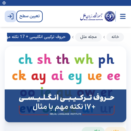
تعیین سطح
خانه
مجله ملل
حروف ترکیبی انگلیسی + 17 نکته مهم با مثال