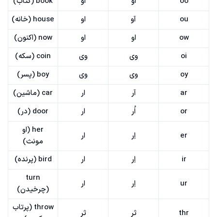
oo
او
او
book (کتاب)
ou
آو
او
house (خانه)
ow
او
او
now (اکنون)
oi
وی
وی
coin (سکه)
oy
وی
وی
boy (پسر)
ar
آر
ار
car (ماشین)
or
اُر
ار
door (در)
her (او
er
اِر
ار
مونث)
ir
اِر
ار
bird (پرنده)
turn
ur
اِر
ار
(چرخیدن)
throw (پرتاب
thr
ثر
ثر