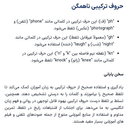
حروف ترکیبی ناهمگن
"ph" (ف): این حرف ترکیبی در کلماتی مانند "phone" (تلفن) و
"photograph" (عکس) تلفظ می‌شود.
"gh" (معمولاً غیرقابل تلفظ): این حرف ترکیبی در کلماتی مانند
"night" (شب) و "laugh" (خنده) استفاده می‌شود.
"kn" (نقطه نیم فاصله بین "k" و "n"): این حرف ترکیبی در
کلماتی مانند "knee" (زانو) و "knock" تلفظ می‌شود.
سخن پایانی
یادگیری و استفاده صحیح از حروف ترکیبی به زبان آموزان کمک می‌کند تا
تلفظ صحیح را بیاموزند و کلمات را به درستی تشخیص دهند. همچنین،
تسلط بر تلفظ درست حروف ترکیبی بهبود قابل توجهی در روانی و فهم زبان
انگلیسی به ما می‌دهد. برای اجتناب از اشتباهات رایج در تلفظ، تمرین
مداوم و استفاده از منابع آموزشی متنوع از جمله صوت‌های تلفنی و فیلم
های آموزشی بسیار مفید هستند.