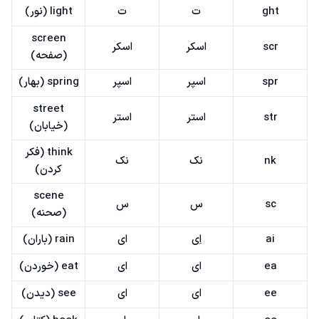
ght
ت
ت
light (نور)
screen
scr
اسکر
اسکر
(صفحه)
spr
اسپر
اسپر
spring (بهار)
street
str
استر
استر
(خیابان)
think (فکر
nk
نک
نک
کردن)
scene
sc
س
س
(صحنه)
ai
اِی
ای
rain (باران)
ea
ای
ای
eat (خوردن)
ee
ای
ای
see (دیدن)