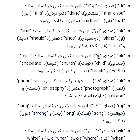
"
th
" (صدای "ث" و "ذ"): این حرف ترکیبی در کلماتی مانند
"thank you" (متشکرم)، "think" (فکر کردن)، "this" (این)،
"that" (آن) و "mother" (مادر) استفاده می‌شود.
"
sh
" (صدای "ش"): این حرف ترکیبی در کلماتی مانند "she"
(او)، "shine" (درخشیدن)، "shoe" (کفش)، "should" (باید)
و "shop" (فروشگاه) به کار می‌رود.
"
ch
" (صدای "چ"): این حرف ترکیبی در کلماتی مانند "chair"
(صندلی)، "child" (کودک)، "church" (کلیسا)، "chocolate"
(شکلات) و "teach" (تدریس کردن) به کار می‌رود.
"
ph
" (صدای "ف"): این حرف ترکیبی در کلماتی مانند "phone"
(تلفن)، "photograph" (عکس)، "philosophy" (فلسفه) و
"phrase" (عبارت) استفاده می‌شود.
"
ng
" (صدای "نگ"): این حرف ترکیبی در کلماتی مانند "sing"
(خواندن)، "song" (آهنگ)، "long" (بلند) و "strong" (قوی)
به کار می‌رود.
"
wh
" (صدای "ه" یا "و"): این حرف ترکیبی در کلماتی مانند
"when" (کی)، "where" (کجا)، "what" (چه) و "white"