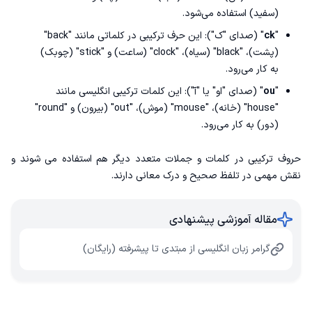
(سفید) استفاده می‌شود.
"
ck
" (صدای "ک"): این حرف ترکیبی در کلماتی مانند "back"
(پشت)، "black" (سیاه)، "clock" (ساعت) و "stick" (چوبک)
به کار می‌رود.
"
ou
" (صدای "او" یا "آ"): این کلمات ترکیبی انگلیسی مانند
"house" (خانه)، "mouse" (موش)، "out" (بیرون) و "round"
(دور) به کار می‌رود.
حروف ترکیبی در کلمات و جملات متعدد دیگر هم استفاده می شوند و
نقش مهمی در تلفظ صحیح و درک معانی دارند.
مقاله آموزشی پیشنهادی
گرامر زبان انگلیسی از مبتدی تا پیشرفته (رایگان)