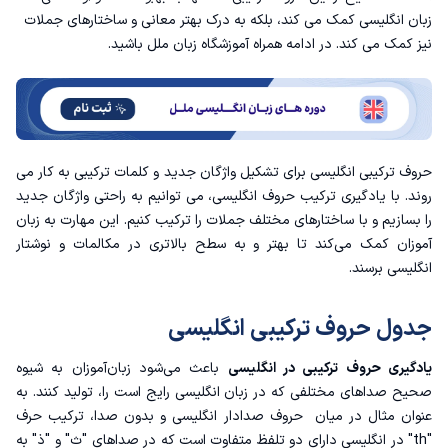
آموزش حروف ترکیبی انگلیسی
زبان انگلیسی کمک می کند، بلکه به درک بهتر معانی و ساختارهای جملات
نیز کمک می کند. در ادامه همراه
آموزشگاه زبان ملل
باشید.
مثال برای حروف ترکیبی انگلیسی
حروف ترکیبی بی صدای انگلیسی
حروف ترکیبی صدادار انگلیسی
حروف ترکیبی انگلیسی برای تشکیل واژگان جدید و کلمات ترکیبی به کار می
روند. با یادگیری ترکیب حروف انگلیسی، می توانیم به راحتی واژگان جدید
حروف ترکیبی ناهمگن و همگن در انگلیسی
را بسازیم و با ساختارهای مختلف جملات را ترکیب کنیم. این مهارت به زبان
آموزان کمک می‌کند تا بهتر و به سطح بالاتری در مکالمات و نوشتار
حروف ترکیبی همگن
انگلیسی برسند.
حروف ترکیبی ناهمگن
جدول حروف ترکیبی انگلیسی
یادگیری حروف ترکیبی در انگلیسی
باعث می‌شود زبان‌آموزان به شیوه
صحیح صداهای مختلفی که در زبان انگلیسی رایج است را، تولید کنند. به
عنوان مثال در میان
حروف صدادار انگلیسی
و بدون صدا، ترکیب حرف
"th" در انگلیسی دارای دو تلفظ متفاوت است که در صداهای "ث" و "ذ" به