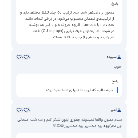
پاسخ:
ممنون از دقت‌نظر شما. بله، ترکیب ou چند تلفظ مختلف دارد و
از ترکیب‌های ناهمگن محسوب می‌شود. در برخی کلمات مانند
nervous یا famous، اگرچه حروف o و u کنار هم نوشته
می‌شوند، اما به‌عنوان حرف ترکیبی (OU digraph) تلفظ
نمی‌شوند و بخشی از پسوند -ous هستند.
سپیده
0
0
خوب
پاسخ:
خوشحالیم که این مقاله برا ی شما مفید بوده
امیر
0
0
سلام ممنون واقعا نمیدونم چطوری ازتون تشکر کنم واسه شب امتحانی
این معرکههه بود محشررر بود محشرررر😁👏🫶