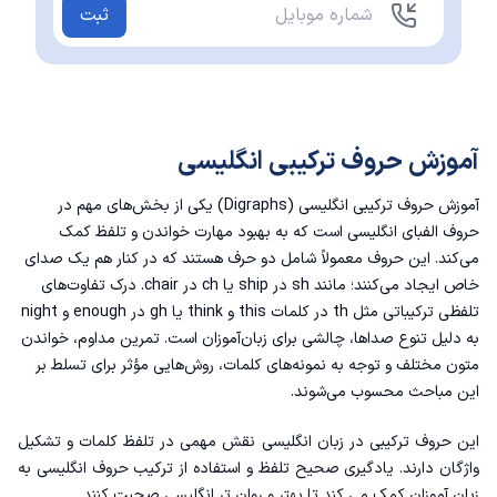
ثبت
آموزش حروف ترکیبی انگلیسی
آموزش حروف ترکیبی انگلیسی (Digraphs) یکی از بخش‌های مهم در
حروف الفبای انگلیسی
است که به بهبود مهارت خواندن و تلفظ کمک
می‌کند. این حروف معمولاً شامل دو حرف هستند که در کنار هم یک صدای
خاص ایجاد می‌کنند؛ مانند sh در ship یا ch در chair. درک تفاوت‌های
تلفظی ترکیباتی مثل th در کلمات this و think یا gh در enough و night
به دلیل تنوع صداها، چالشی برای زبان‌آموزان است. تمرین مداوم، خواندن
متون مختلف و توجه به نمونه‌های کلمات، روش‌هایی مؤثر برای تسلط بر
این مباحث محسوب می‌شوند.
این حروف ترکیبی در زبان انگلیسی نقش مهمی در تلفظ کلمات و تشکیل
واژگان دارند. یادگیری صحیح تلفظ و استفاده از ترکیب حروف انگلیسی به
زبان آموزان کمک می کند تا بهتر و روان تر انگلیسی صحبت کنند.