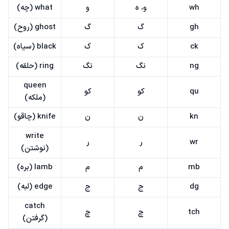
wh
و، ه
و
what (چه)
gh
گ
گ
ghost (روح)
ck
ک
ک
black (سیاه)
ng
نگ
نگ
ring (حلقه)
queen
qu
کو
کو
(ملکه)
kn
ن
ن
knife (چاقو)
write
wr
ر
ر
(نوشتن)
mb
م
م
lamb (بره)
dg
ج
ج
edge (لبه)
catch
tch
چ
چ
(گرفتن)