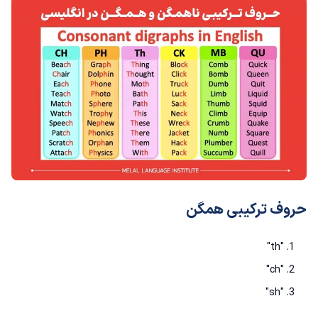
حروف ترکیبی همگن
"th"
"ch"
"sh"