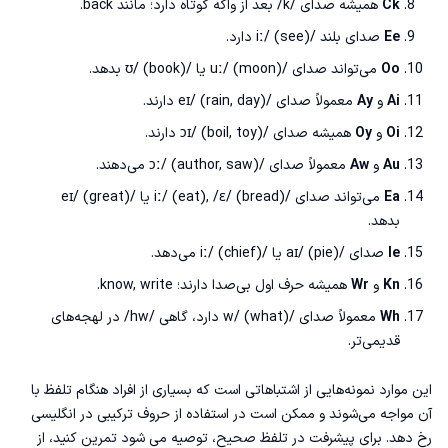
Ck
همیشه صدای /k/ بعد از واکه کوتاه دارد؛ مانند back.
Ee
صدای بلند /iː/ (see) دارد.
Oo
می‌تواند صدای /uː/ (moon) یا /ʊ/ (book) بدهد.
Ai
و
Ay
معمولاً صدای /eɪ/ (rain, day) دارند.
Oi
و
Oy
همیشه صدای /ɔɪ/ (boil, toy) دارند.
Au
و
Aw
معمولاً صدای /ɔː/ (author, saw) می‌دهند.
Ea
می‌تواند صدای /iː/ (eat), /ɛ/ (bread) یا /eɪ/ (great)
بدهد.
Ie
صدای /aɪ/ (pie) یا /iː/ (chief) می‌دهد.
Kn
و
Wr
همیشه حرف اول بی‌صدا دارند؛ know, write.
Wh
معمولاً صدای /w/ (what) دارد، گاهی /hw/ در لهجه‌های
قدیمی‌تر.
این موارد نمونه‌هایی از اشتباهاتی است که بسیاری از افراد هنگام تلفظ با
آن مواجه می‌شوند و ممکن است در استفاده از حروف ترکیبی در انگلیسی
رخ دهد. برای پیشرفت در تلفظ صحیح، توصیه می شود تمرین کنید، از