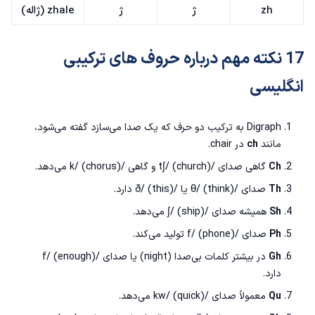
zh
ژ
ژ
zhale (ژاله)
17 نکته مهم درباره
حروف های ترکیبی
انگلیسی
Digraph به ترکیب دو حرف که یک صدا می‌سازد گفته می‌شود،
مانند
ch
در chair.
Ch
گاهی صدای /tʃ/ (church) و گاهی /k/ (chorus) می‌دهد.
Th
صدای /θ/ (think) یا /ð/ (this) دارد.
Sh
همیشه صدای /ʃ/ (ship) می‌دهد.
Ph
صدای /f/ (phone) تولید می‌کند.
Gh
در بیشتر کلمات بی‌صدا (night) یا صدای /f/ (enough)
دارد.
Qu
معمولاً صدای /kw/ (quick) می‌دهد.