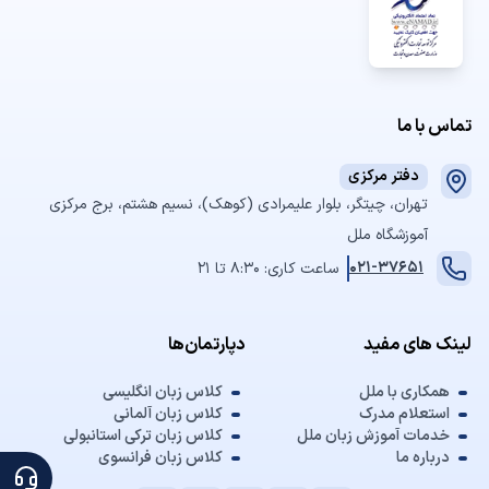
تماس با ما
دفتر مرکزی
تهران، چیتگر، بلوار علیمرادی (کوهک)، نسیم هشتم، برج مرکزی
آموزشگاه ملل
021-37651
ساعت کاری: 8:30 تا 21
لینک های مفید
دپارتمان‌ها
همکاری با ملل
کلاس زبان انگلیسی
استعلام مدرک
کلاس زبان آلمانی
خدمات آموزش زبان ملل
کلاس زبان ترکی استانبولی
درباره ما
کلاس زبان فرانسوی