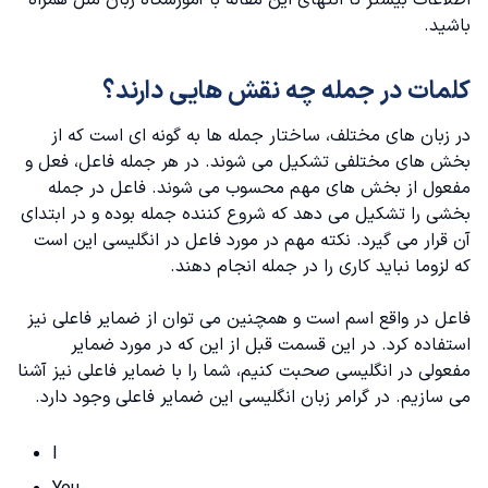
اطلاعات بیشتر تا انتهای این مقاله با
آموزشگاه زبان ملل
همراه
محل ضمایر مفعولی در انگلیسی در جمله
باشید.
ضمایر مفعولی در انگلیسی بعد از فعل اصلی
کلمات در جمله چه نقش هایی دارند؟
فعل های متعدی
در زبان های مختلف، ساختار جمله ها به گونه ای است که از
بخش های مختلفی تشکیل می شوند. در هر جمله فاعل، فعل و
استفاده از ضمایر مفعولی در جملات پرسشی
مفعول از بخش های مهم محسوب می شوند. فاعل در جمله
بخشی را تشکیل می دهد که شروع کننده جمله بوده و در ابتدای
استفاده از ضمایر مفعولی بعد از حروف اضافه
آن قرار می گیرد. نکته مهم در مورد
فاعل در انگلیسی
این است
که لزوما نباید کاری را در جمله انجام دهند.
استفاده از دو ضمیر مفعولی در جمله
فاعل در واقع اسم است و همچنین می توان از ضمایر فاعلی نیز
استفاده از ضمیر مفعولی بعد از " as" و " than"
استفاده کرد. در این قسمت قبل از این که در مورد ضمایر
مفعولی در انگلیسی صحبت کنیم، شما را با ضمایر فاعلی نیز آشنا
می سازیم. در
گرامر زبان انگلیسی
این ضمایر فاعلی وجود دارد.
I