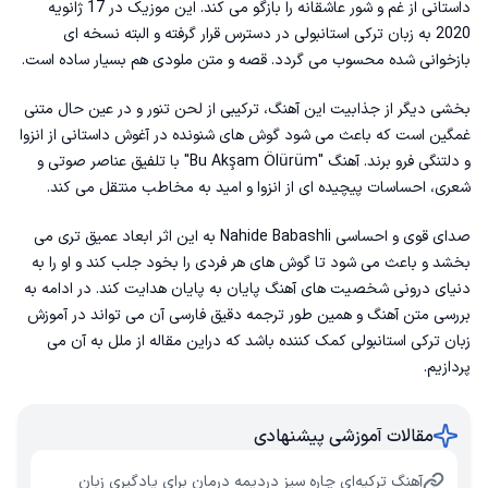
داستانی از غم و شور عاشقانه را بازگو می کند. این موزیک در 17 ژانویه
2020 به زبان ترکی استانبولی در دسترس قرار گرفته و البته نسخه ای
بازخوانی شده محسوب می گردد. قصه و متن ملودی هم بسیار ساده است.
بخشی دیگر از جذابیت این آهنگ، ترکیبی از لحن تنور و در عین حال متنی
غمگین است که باعث می شود گوش های شنونده در آغوش داستانی از انزوا
و دلتنگی فرو برند. آهنگ "Bu Akşam Ölürüm" با تلفیق عناصر صوتی و
شعری، احساسات پیچیده ای از انزوا و امید به مخاطب منتقل می کند.
صدای قوی و احساسی Nahide Babashli به این اثر ابعاد عمیق تری می
بخشد و باعث می شود تا گوش های هر فردی را بخود جلب کند و او را به
دنیای درونی شخصیت های آهنگ پایان به پایان هدایت کند. در ادامه به
بررسی متن آهنگ و همین طور ترجمه دقیق فارسی آن می تواند در
آموزش
زبان ترکی استانبولی
کمک کننده باشد که دراین مقاله از ملل به آن می
پردازیم.
مقالات آموزشی پیشنهادی
آهنگ ترکیه‌ای چاره سیز دردیمه درمان برای یادگیری زبان