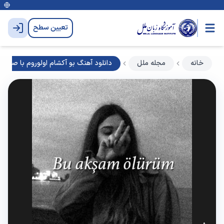
تعیین سطح
خانه
مجله ملل
دانلود آهنگ بو آکشام اولوروم با صدای