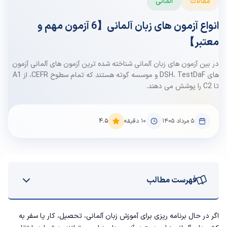
مقالات
آلمانی
انواع آزمون های زبان آلمانی【6 آزمون مهم و
معتبر】
در بین آزمون های زبان آلمانی شناخته شده ترین آزمون های آلمانی آزمون
های DSH، TestDaF و موسسه گوته هستند که تمام سطوح CEFR، از A1
تا C2 را پوشش می دهند.
۵ مرداد ۱۴۰۵
10
دقیقه
4.5
فهرست مطالب
انواع آزمون‌های زبان آلمانی
اگر در حال برنامه ریزی برای آموزش زبان آلمانی، تحصیل، کار یا سفر به