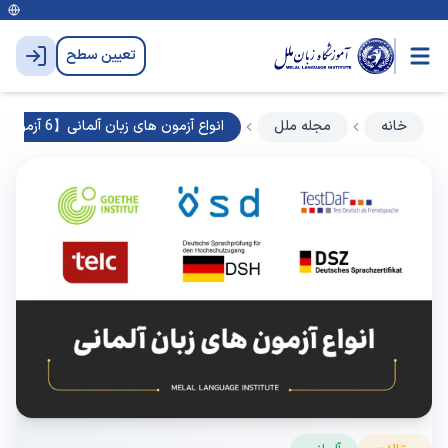
تعیین سطح
خانه
مجله ملل
انواع آزمون های زبان آلمانی【6 آزمون مهم و معتبر】