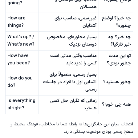
going?
همسالان
چه خبرا؟ اوضاع
غیررسمی، مناسب برای
How are
چطوره؟
آشنایان
things?
چه خبر؟ چه
بسیار محاوره‌ای، مخصوص
What's up? /
خبر تازگیا؟
دوستان نزدیک
What's new?
تو این مدت
مناسب وقتی مدتی است
How have
چطور بودی؟
کسی را ندیده‌اید
you been?
بسیار رسمی، معمولاً برای
How do you
چطور هستید؟
آشنایی اول با افراد در جلسات
do?
رسمی
زمانی که نگران حال کسی
Is everything
همه چی خوبه؟
هستید
alright?
انتخاب میان این جایگزین‌ها به رابطه شما با مخاطب، فرهنگ محیط، و
سطح رسمی بودن موقعیت بستگی دارد.