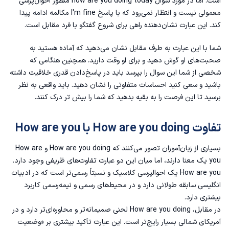
است. اما در مورد سوال how are you doing today منظور احوال‌پرسی
معمولی نیست و انتظار نمی‌رود که با پاسخ I'm fine مکالمه ادامه پیدا
کند. این عبارت نشان‌دهنده راهی برای شروع گفتگو با فرد مقابل است.
شما با این عبارت به طرف مقابل نشان می‌دهید که آماده هستید به
صحبت‌های او گوش دهید و برای او وقت دارید. همچنین هنگامی که
شخصی از شما این سوال را بپرسد باید در پاسخ‌دادن قدری خلاقیت داشته
باشید و سعی کنید احساسات متفاوتی را نشان دهید. باید واقعی به نظر
برسید تا این فرصت را به بقیه بدهید که شما را بیش تر درک کنند.
تفاوت How are you doing با How are you
بسیاری از زبان‌آموزان تصور می‌کنند که How are you doing و How are
you یک معنا دارند، اما میان این دو عبارت تفاوت‌های ظریفی وجود دارد.
How are you یک احوالپرسی کلاسیک و نسبتاً رسمی‌تر است که در ادبیات
انگلیسی سابقه طولانی دارد و در محیط‌های رسمی و نیمه‌رسمی کاربرد
بیشتری دارد.
در مقابل، How are you doing لحنی صمیمانه‌تر و محاوره‌ای‌تر دارد و در
آمریکای شمالی بسیار رایج‌تر است. این عبارت تأکید بیشتری بر «وضعیت