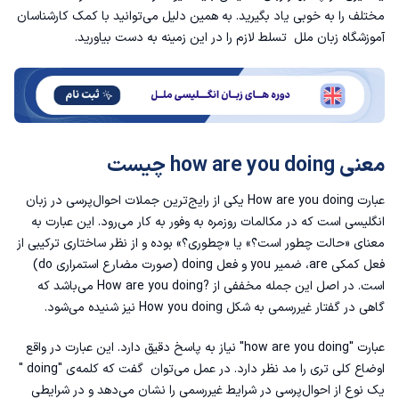
مختلف را به خوبی یاد بگیرید. به همین دلیل می‌توانید با کمک کارشناسان
کاربرد رسمی یا غیررسمی؟
آموزشگاه زبان
ملل تسلط لازم را در این زمینه به دست بیاورید.
معنی how are you doing today
تفاوت How are you doing با How are you
معنی how are you doing چیست
در جواب How are you doing چه بگوییم؟
عبارت How are you doing یکی از رایج‌ترین جملات احوال‌پرسی در زبان
جایگزین های How are you doing
انگلیسی است که در مکالمات روزمره به وفور به کار می‌رود. این عبارت به
معنای «حالت چطور است؟» یا «چطوری؟» بوده و از نظر ساختاری ترکیبی از
نمونه مکالمات واقعی
فعل کمکی are، ضمیر you و فعل doing (صورت مضارع استمراری do)
است. در اصل این جمله مخففی از ?How are you doing می‌باشد که
گاهی در گفتار غیررسمی به شکل How you doing نیز شنیده می‌شود.
عبارت "how are you doing" نیاز به پاسخ دقیق دارد. این عبارت در واقع
اوضاع کلی تری را مد نظر دارد. در عمل می‌توان گفت که کلمه‌ی "doing "
یک نوع از احوال‌پرسی در شرایط غیررسمی را نشان می‌دهد و در شرایطی