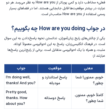
فعلی» مخاطب دارد و کمی پویاتر از How are you به نظر می‌رسد. هر دو
عبارت در بیشتر موقعیت‌ها قابل جابجایی هستند، اما در فضاهای بسیار
رسمی استفاده از How are you مناسب‌تر است.
در جواب How are you doing چه بگوییم؟
یکی از چالش‌های رایج زبان‌آموزان، ندانستن نحوه پاسخ‌دادن به این سوال
است. در فرهنگ انگلیسی‌زبان، پاسخ به این احوالپرسی معمولاً کوتاه،
مثبت، و همراه با یک احوالپرسی متقابل است. برخی از رایج‌ترین پاسخ‌ها
عبارتند از:
معنی
موقعیت
جواب
خوبم، ممنون! شما
پاسخ استاندارد و
I'm doing well,
چطور؟
مودبانه
thanks! And you?
Pretty good,
کاملاً خوبم، ممنون.
پاسخ دوستانه
thanks. How
شما چطور؟
about you?