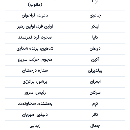
تونا
(دانوب)
چاغری
دعوت، فراخوان
ایلکر
اولین فرد، اولین رهبر
کایا
صخره، فرد قدرتمند
دوغان
شاهین، پرنده شکاری
آکین
هجوم، حرکت سریع
ییلدیرای
ستاره درخشان
ایمران
پرشور، پرانرژی
سرکان
رئیس، سرور
کِرِم
بخشنده، سخاوتمند
کانر
دلپذیر، مهربان
جمال
زیبایی