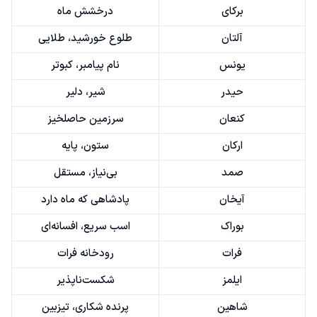
برکای
درخشش ماه
آلتان
طلوع خورشید، طلایی
یونس
نام پیامبر، کبوتر
حیدر
شیر، دلیر
کنعان
سرزمین حاصلخیز
ارکان
ستون، پایه
صمد
بی‌نیاز، مستقل
آیخان
پادشاهی که ماه دارد
بوراک
اسب سریع، افسانه‌ای
فرات
رودخانه فرات
ایلمز
شکست‌ناپذیر
شاهین
پرنده شکاری، تیزبین