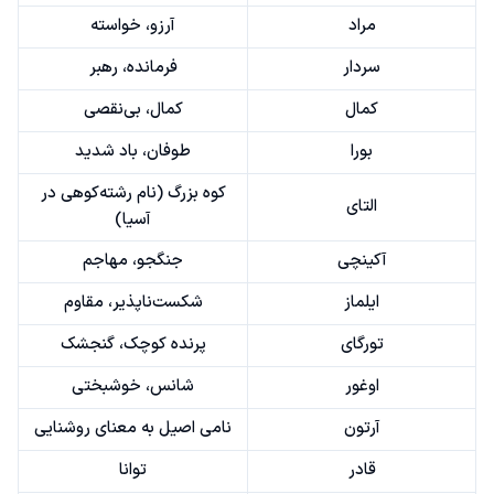
مراد
آرزو، خواسته
سردار
فرمانده، رهبر
کمال
کمال، بی‌نقصی
بورا
طوفان، باد شدید
کوه بزرگ (نام رشته‌کوهی در
التای
آسیا)
آکینچی
جنگجو، مهاجم
ایلماز
شکست‌ناپذیر، مقاوم
تورگای
پرنده کوچک، گنجشک
اوغور
شانس، خوشبختی
آرتون
نامی اصیل به معنای روشنایی
قادر
توانا