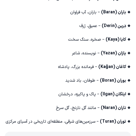
🔹 باران (Baran)
– باران، آب فراوان
🔹 دِرین (Derin)
– عمیق، ژرف
🔹 کایا (Kaya)
– صخره، سنگ سخت
🔹 یازان (Yazan)
– نویسنده، شاعر
🔹 کاغان (Kağan)
– فرمانده بزرگ، پادشاه
🔹 بوران (Boran)
– طوفان، باد شدید
🔹 ایلگان (Ilgan)
– پاک و پاکیزه، درخشان
🔹 ناران (Naran)
– مانند گل نارنج، گل سرخ
🔹 توران (Turan)
– سرزمین‌های شرقی، منطقه‌ای تاریخی در آسیای مرکزی