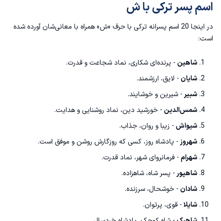
اسم پسر ترکی با ش
در اینجا 20 اسم پسرانه ترکی با حرف «ش» همراه با معانی‌شان آورده شده
است:
شاهین
- پرنده‌ای شکاری، نماد شجاعت و قدرت.
شایان
- لایق، ارزشمند.
شبیر
- شیرین و خوشایند.
شمس‌الدین
- خورشید دین، نماد روشنایی و هدایت.
شیواش
- زیبا و روان، جذاب.
شهروز
- پادشاه روز، کسی که روزگارش روشن و موفق است.
شهرام
- فرمانروای شهر، نماد قدرت.
شاهپور
- پسر شاه، شاهزاده.
شادان
- خوشحال، سرزنده.
شایلا
- قوی، پرتوان.
شاهبک
- شاه کوچک، پادشاه خردسال.