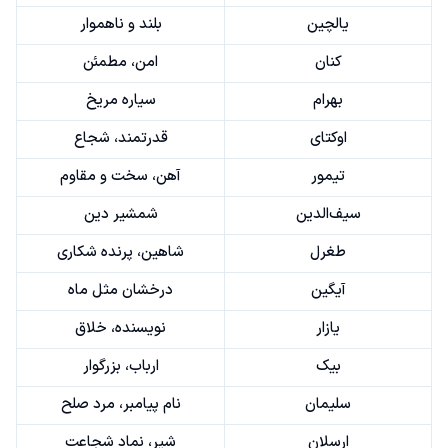
یالچین
بلند و ناهموار
کنان
امن، مطمئن
بهرام
سیاره مریخ
اوکتای
قدرتمند، شجاع
تیمور
آهن، سخت و مقاوم
سیف‌الدین
شمشیر دین
طغرل
شاهین، پرنده شکاری
آیگین
درخشان مثل ماه
یازار
نویسنده، خلاق
بیک
ارباب، بزرگوار
سلیمان
نام پیامبر، مرد صلح
ارسلان
شیر، نماد شجاعت