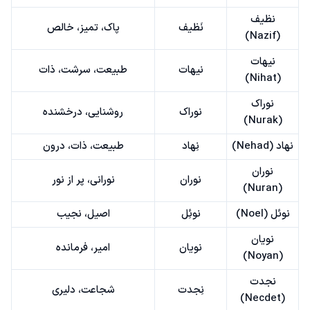
نظیف
نَظیف
پاک، تمیز، خالص
(Nazif)
نیهات
نیهات
طبیعت، سرشت، ذات
(Nihat)
نوراک
نوراک
روشنایی، درخشنده
(Nurak)
نهاد (Nehad)
نِهاد
طبیعت، ذات، درون
نوران
نوران
نورانی، پر از نور
(Nuran)
نوئل (Noel)
نوئِل
اصیل، نجیب
نویان
نویان
امیر، فرمانده
(Noyan)
نجدت
نِجدت
شجاعت، دلیری
(Necdet)