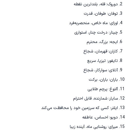
دوروک: قله، بلندترین نقطه
توفان: طوفان، قدرت
اوزای: ماه خاص، منحصر‌به‌فرد
چینار: درخت چنار، استواری
ایجه: بزرگ، محترم
کاران: قهرمان، شجاع
تایفور: تیزپا، سریع
آتلای: سوارکار، شجاع
باران: باران، برکت
آلتوغ: پرچم طلایی
سایار: شمارنده، قابل احترام
ایلتر: کسی که سرزمین خود را محافظت می‌کند
دویو: احساس، عاطفه
میرای: روشنایی ماه، آینده زیبا