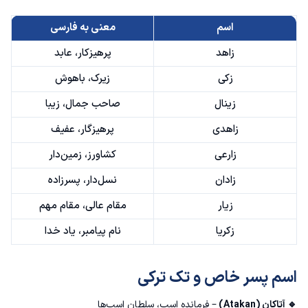
اسم
معنی به فارسی
زاهد
پرهیزکار، عابد
زکی
زیرک، باهوش
زینال
صاحب جمال، زیبا
زاهدی
پرهیزگار، عفیف
زارعی
کشاورز، زمین‌دار
زادان
نسل‌دار، پسرزاده
زیار
مقام عالی، مقام مهم
زکریا
نام پیامبر، یاد خدا
اسم پسر خاص و تک ترکی
🔹 آتاکان (Atakan)
– فرمانده اسب، سلطان اسب‌ها