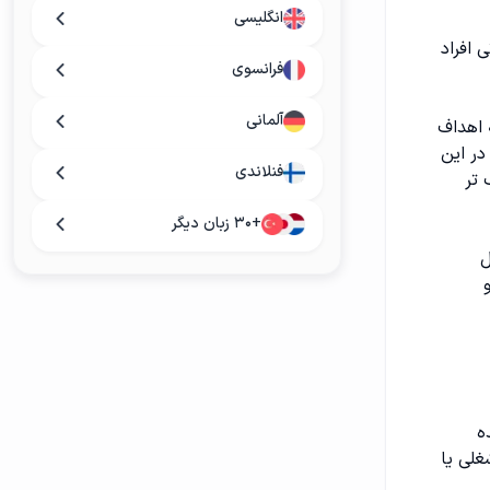
انگلیسی
 افراد
فرانسوی
آلمانی
 اهداف
در این
فنلاندی
 تر
+۳۰ زبان دیگر
ل
ه
لی یا