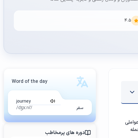
4.5
Word of the day
journey
سفر
/ˈdʒɜːni/
عواملی
مله
دوره های پرمخاطب