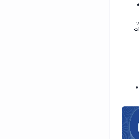
،
ات
و