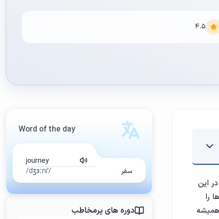
4.5
Word of the day
journey
سفر
/ˈdʒɜːni/
در این
ا را
 همیشه
دوره های پرمخاطب