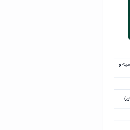
ینه و
ن)