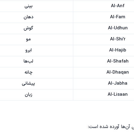
Al-Anf
بینی
Al-Fam
دهان
Al-Udhun
گوش
Al-Shi‘r
مو
Al-Hajib
ابرو
Al-Shafah
لب‌ها
Al-Dhaqan
چانه
Al-Jabha
پیشانی
Al-Lisaan
زبان
ی آن‌ها آورده شده است: