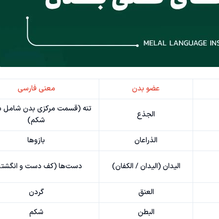
عضو بدن
معنی فارسی
تنه (قسمت مرکزی بدن شامل س
الجذع
شکم)
الذراعان
بازوها
الیدان (الیدان / الکفان)
دست‌ها (کف دست و انگشتا
العنق
گردن
البطن
شکم