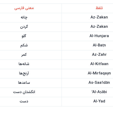
تلفظ
معنی فارسی
Az-Zakan
چانه
Az-Zakan
گردن
Al-Hunjara
گلو
Al-Baṭn
شکم
Az-Zahr
کمر
Al-Kitfaan
شانه‌ها
Al-Mirfaqayn
آرنج‌ها
As-Saa‘idān
ساعدها
Al-Aṣābi‘
انگشتان دست
Al-Yad
دست