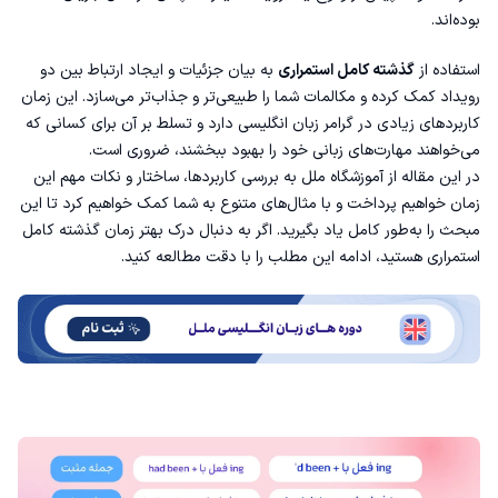
بوده‌اند.
بیان عملی ادامه‌دار در گذشته
استفاده از
گذشته کامل استمراری
به بیان جزئیات و ایجاد ارتباط بین دو
رویداد کمک کرده و مکالمات شما را طبیعی‌تر و جذاب‌تر می‌سازد. این زمان
تأکید بر تداوم عمل در گذشته
کاربردهای زیادی در
گرامر زبان انگلیسی
دارد و تسلط بر آن برای کسانی که
می‌خواهند مهارت‌های زبانی خود را بهبود ببخشند، ضروری است.
اشاره به مدت زمان انجام یک عمل
در این مقاله از
آموزشگاه ملل
به بررسی کاربردها، ساختار و نکات مهم این
زمان خواهیم پرداخت و با مثال‌های متنوع به شما کمک خواهیم کرد تا این
گذشته کامل استمراری با Since و For
مبحث را به‌طور کامل یاد بگیرید. اگر به دنبال درک بهتر زمان گذشته کامل
استمراری هستید، ادامه این مطلب را با دقت مطالعه کنید.
گذشته کامل استمراری با When و Before
گذشته کامل استمراری در نقل‌قول‌ها
حالت مخفف گذشته کامل استمراری
ساختار گذشته کامل استمراری در انگلیسی