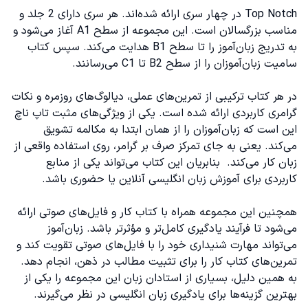
Top Notch در چهار سری ارائه شده‌اند. هر سری دارای 2 جلد و
کتاب Top Notch 1A
مناسب بزرگسالان است. این مجموعه از سطح A1 آغاز می‌شود و
به‌ تدریج زبان‌آموز را تا سطح B1 هدایت می‌کند. سپس
کتاب
کتاب Top Notch 1B
سامیت
زبان‌آموزان را از سطح B2 تا C1 می‌رسانند.
کتاب Top Notch 2A
در هر کتاب ترکیبی از تمرین‌های عملی، دیالوگ‌های روزمره و نکات
گرامری کاربردی ارائه شده است. یکی از ویژگی‌های مثبت تاپ ناچ
کتاب Top Notch 2B
این است که زبان‌آموزان را از همان ابتدا به مکالمه تشویق
می‌کند. یعنی به جای تمرکز صرف بر گرامر، روی استفاده واقعی از
کتاب Top Notch 3A
زبان کار می‌کند. بنابریان این کتاب می‌تواند یکی از منابع
کاربردی برای
آموزش زبان انگلیسی آنلاین
یا حضوری باشد.
کتاب Top Notch 3B
همچنین این مجموعه همراه با کتاب کار و فایل‌های صوتی ارائه
ویژگی کتاب های تاپ ناچ
می‌شود تا فرآیند یادگیری کامل‌تر و مؤثرتر باشد. زبان‌آموز
می‌تواند مهارت شنیداری خود را با فایل‌های صوتی تقویت کند و
کتاب های تاپ ناچ را چگونه بخوانیم؟
تمرین‌های کتاب کار را برای تثبیت مطالب در ذهن، انجام دهد.
به همین دلیل، بسیاری از استادان زبان این مجموعه را یکی از
تاپ ناچ یا امریکن انگلیش فایل؟
بهترین گزینه‌ها برای یادگیری زبان انگلیسی در نظر می‌گیرند.