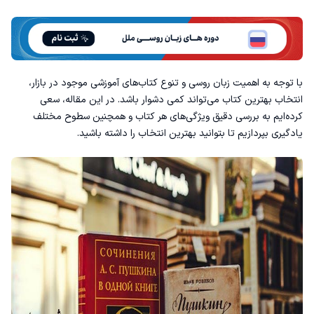
3. کتاب Teach Yourself Russian (توسط Angela Livingstone)
4. کتاب Colloquial Russian (توسط Roslyn Arnold)
با توجه به اهمیت زبان روسی و تنوع کتاب‌های آموزشی موجود در بازار،
5. کتاب Easy Russian Reader (توسط Irina Popova)
انتخاب بهترین کتاب می‌تواند کمی دشوار باشد. در این مقاله، سعی
کرده‌ایم به بررسی دقیق ویژگی‌های هر کتاب و همچنین سطوح مختلف
6. کتاب Russian for Dummies (توسط Anna Gavrilova)
یادگیری بپردازیم تا بتوانید بهترین انتخاب را داشته باشید.
7. کتاب Everyday Russian (توسط Olga Rabinovich)
بهترین کتاب‌های سطح متوسط زبان روسی
1. کتاب Intermediate Russian Grammar (توسط Anna Gavrilova)
2. کتاب Russian: An Essential Grammar (توسط Eugene Serebrennikov)
3. کتاب New Practical Russian Reader (توسط J.L.I. Fennell)