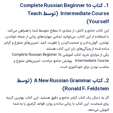
2. کتابRussian for Students of Literature (توسط Christina Duff)
1. کتاب Complete Russian Beginner to
Intermediate Course (توسط Teach
3. کتابAdvanced Russian Grammar (توسط Olga Rabinovich)
Yourself)
4. کتابRussian: A Linguistic Introduction (توسط Ronald F. Feldstein)
این کتاب جامع و کامل، از مبتدی تا سطح متوسط شما را همراهی می‌کند.
با استفاده از این کتاب، می‌توانید تمامی مهارت‌های زبانی از جمله خواندن،
5. کتاب Russian for Professionals
نوشتن، گوش‌دادن و صحبت‌کردن را تقویت کنید. تمرین‌های متنوع و گرامر
ساده شده از ویژگی‌های بارز این کتاب هستند.
6. کتاب Advanced Russian: A Grammar and Workbook (توسط Olga Rabinovich)
یکی از مزایای خرید کتاب آموزشی Complete Russian Beginner to
Intermediate Course پوشش جامع مباحث، تمرین‌های متنوع و
7. کتاب Russian for Business
مناسب بودن برای خودآموزی است.
8. کتاب Russian Literature in Context
2. کتاب A New Russian Grammar (توسط
9. کتاب Russian Historical Linguistics
Ronald F. Feldstein)
اگر به دنبال یک کتاب گرامر جامع و دقیق هستید، این کتاب بهترین گزینه
10. کتاب Russian Phonetics and Phonology
برای شماست. این کتاب با زبانی ساده و روان، قواعد گرامری را به شما
آموزش می‌دهد.