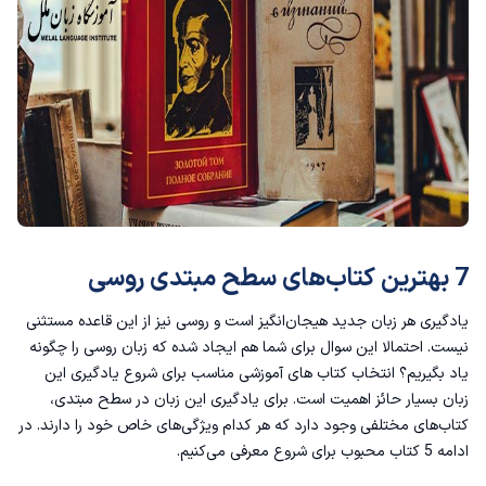
4. کتاب Colloquial Russian: The Complete Course for Beginners (توسط Roslyn Arnold)
5. کتاب Russian Verbs: A Comprehensive Guide (توسط Eugene Serebrennikov)
6. کتاب Russian in Context
7. کتابTeach Yourself Russian Grammar (توسط Angela Livingstone)
8. کتاب Intermediate Russian: A Coursebook (توسط Olga Rabinovich)
7 بهترین کتاب‌های سطح مبتدی روسی
9. کتاب Russian Through Stories
یادگیری هر زبان جدید هیجان‌انگیز است و روسی نیز از این قاعده مستثنی
10. کتاب Russian for Dummies (توسط Anna Gavrilova)
نیست. احتمالا این سوال برای شما هم ایجاد شده که زبان روسی را چگونه
یاد بگیریم؟ انتخاب کتاب های آموزشی مناسب برای شروع یادگیری این
بهترین کتاب‌های زبان روسی سطح پیشرفته
زبان بسیار حائز اهمیت است. برای یادگیری این زبان در سطح مبتدی،
کتاب‌های مختلفی وجود دارد که هر کدام ویژگی‌های خاص خود را دارند. در
1. کتابRussian: A Comprehensive Grammar (توسط Eugene Serebrennikov)
ادامه 5 کتاب محبوب برای شروع معرفی می‌کنیم.