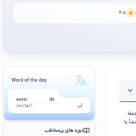
4.5
Word of the day
water
آب
/ˈwɔːtər/
مله
شأ یا
دوره های پرمخاطب