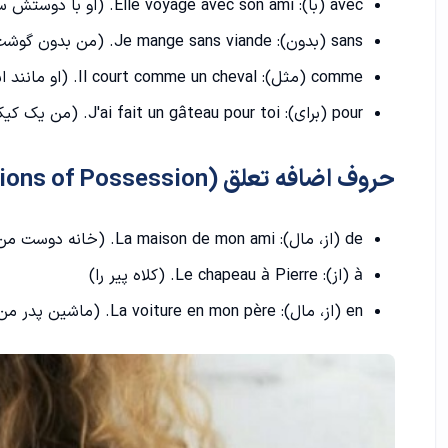
avec (با): Elle voyage avec son ami. (او با دوستش سفر می کند.)
3. en (در یک وسیله نقلیه با محدوده بزرگ)
sans (بدون): Je mange sans viande. (من بدون گوشت می خورم.)
comme (مثل): Il court comme un cheval. (او مانند اسب می دوید.)
4. par (با وسیله نقلیه خاص)
pour (برای): J'ai fait un gâteau pour toi. (من یک کیک برای تو درست کردم.)
5. de (از)
حروف اضافه تعلق (Prepositions of Possession)
6. vers (به سمت)
حرف اضافه کشورها در فرانسه
de (از، مال): La maison de mon ami. (خانه دوست من.)
حروف ربط در زبان فرانسه
à (از): Le chapeau à Pierre. (کلاه پیر را)
en (از، مال): La voiture en mon père. (ماشین پدر من.)