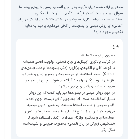
محتوای ارائه شده درباره «آرتیکل‌های زبان آلمانی» بسیار کاربردی بود، اما
سوال من این است که در فرآیند یادگیری، اولویت با یادگیری
استثناهاست یا قواعد کلی؟ همچنین در بخش «تشخیص آرتیکل در زبان
آلمانی» آیا روش مبتنی بر پسوندها را کافی می‌دانید یا نیاز به منابع
تکمیلی وجود دارد؟
پاسخ:
ممنون از توجه شما 🙏
در فرآیند یادگیری آرتیکل‌های زبان آلمانی، اولویت اصلی همیشه
با قواعد کلی و الگوهای پرکاربرد (مثل پسوندها و دسته‌بندی‌های
Genus) است. استثناها در مرحله بعد و به‌مرور زمان و همراه با
افزایش دایره واژگان بهتر یاد گرفته می‌شوند، چون در غیر این
صورت باعث سردرگمی زبان‌آموز می‌شوند.
در مورد روش مبتنی بر پسوندها نیز باید گفت که این روش
بسیار کمک‌کننده است، اما به‌تنهایی کافی نیست. چون تعداد
قابل توجهی از کلمات استثنا هستند. به همین دلیل توصیه
می‌شود در کنار آن از منابع تکمیلی مثل مطالعه در متن، تمرین
جمله‌سازی و یادگیری واژگان همراه با آرتیکل استفاده شود تا
«تشخیص آرتیکل در زبان آلمانی» به‌صورت طبیعی و تثبیت‌شده
شکل بگی