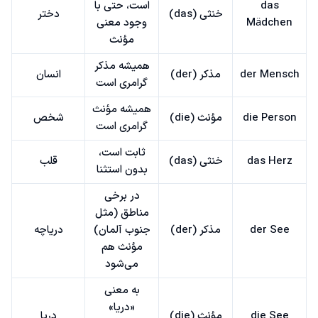
das
است، حتی با
خنثی (das)
دختر
Mädchen
وجود معنی
مؤنث
همیشه مذکر
der Mensch
مذکر (der)
انسان
گرامری است
همیشه مؤنث
die Person
مؤنث (die)
شخص
گرامری است
ثابت است،
das Herz
خنثی (das)
قلب
بدون استثنا
در برخی
مناطق (مثل
der See
مذکر (der)
جنوب آلمان)
دریاچه
مؤنث هم
می‌شود
به معنی
«دریا»
die See
مؤنث (die)
دریا