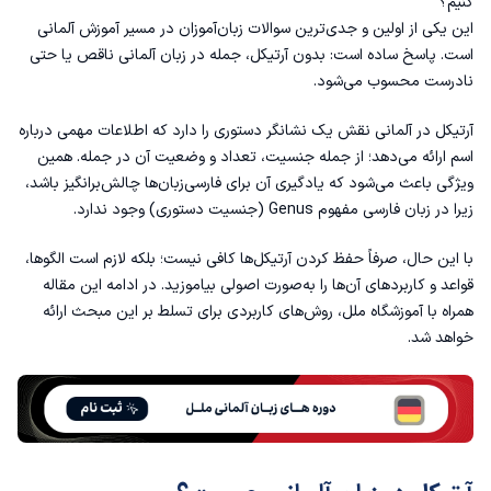
کنیم؟
آرتیکل معین (Definite Article)
این یکی از اولین و جدی‌ترین سوالات زبان‌آموزان در مسیر آموزش آلمانی
است. پاسخ ساده است: بدون آرتیکل، جمله در زبان آلمانی ناقص یا حتی
2. آرتیکل نامعین (Indefinite Article)
نادرست محسوب می‌شود.
آرتیکل در آلمانی نقش یک نشانگر دستوری را دارد که اطلاعات مهمی درباره
3. آرتیکل صفر (Zero Article)
اسم ارائه می‌دهد؛ از جمله جنسیت، تعداد و وضعیت آن در جمله. همین
ویژگی باعث می‌شود که یادگیری آن برای فارسی‌زبان‌ها چالش‌برانگیز باشد،
چرا باید آرتیکل آلمانی را یاد بگیریم؟
زیرا در زبان فارسی مفهوم Genus (جنسیت دستوری) وجود ندارد.
جنسیت اسامی در آلمانی (Genus)
با این حال، صرفاً حفظ کردن آرتیکل‌ها کافی نیست؛ بلکه لازم است الگوها،
قواعد و کاربردهای آن‌ها را به‌صورت اصولی بیاموزید. در ادامه این مقاله
1. مذکر (Maskulinum):
همراه با
آموزشگاه ملل
، روش‌های کاربردی برای تسلط بر این مبحث ارائه
خواهد شد.
2. مونث (Femininum):
3. مذکر/مونث (Neutrum):
ارتباط آرتیکل با Nominativ (حالت فاعلی)