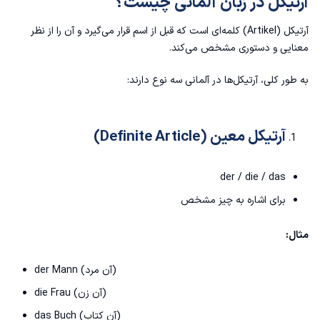
آرتیکل در زبان آلمانی چیست؟
تأثیر آرتیکل بر Adjektiv (صفت)
آرتیکل (Artikel) کلمه‌ای است که قبل از اسم قرار می‌گیرد و آن را از نظر
تأثیر آرتیکل بر Pronomen (ضمیر)
معنایی و دستوری مشخص می‌کند.
جدول نمونه اسامی بر اساس جنسیت
به طور کلی، آرتیکل‌ها در آلمانی سه نوع دارند:
تبصره های آرتیکل در زبان آلمانی چیست؟
آرتیکل معین (Definite Article)
1. استثنائات در آرتیکل معین "der":
2. استثنائات در آرتیکل نامعین "ein":
der / die / das
برای اشاره به چیز مشخص
3. استثنائات در آرتیکل جمع "die":
مثال:
4. استثنائات در مکانیسم تغییر جنس:
der Mann (آن مرد)
5. استثنائات در آرتیکل صفر (بدون آرتیکل):
die Frau (آن زن)
جدول استثناهای مهم در جنسیت اسامی آلمانی
das Buch (آن کتاب)