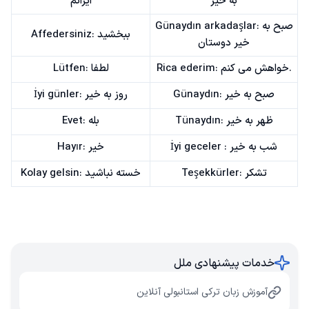
به خیر
ایرانم
Günaydın arkadaşlar: صبح به
Affedersiniz: ببخشید
خیر دوستان
Rica ederim: خواهش می کنم.
Lütfen: لطفا
Günaydın: صبح به خیر
İyi günler: روز به خیر
Tünaydın: ظهر به خیر
Evet: بله
İyi geceler : شب به خیر
Hayır: خیر
Teşekkürler: تشکر
Kolay gelsin: خسته نباشید
خدمات پیشنهادی ملل
آموزش زبان ترکی استانبولی آنلاین