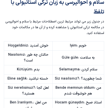
سلام و احوالپرسی به زبان ترکی استانبولی با
تلفظ
در جدول زیر می تواند مرتبط ترین اصطلاحات مرتبط با سلام و احوالپرسی
در
مکالمه ترکی استانبولی
را مشاهده کرده و از آن ها در مکالمات خود
استفاده کنید.
Iyim: خوبم
Hoşgeldiniz: خوش آمدید
Nasılsınız: حالتان چه طور
Güle güle: به سلامت
است؟
Selamaşma: سلام کردن
Kötüyüm: بدم
Siz nasılsınız?: شما چطورید؟
خسته نباشید :Eline sağlık
Bende memnun oldum: من
Siz nerelisinuz?: اهل کجا
هم خوشوقت شدم
هستید؟
Hocam günaydın: استاد صبح
Ben İranlıyım.: من اهل