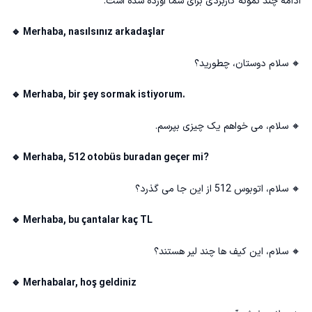
ادامه چند نمونه کاربردی برای شما آورده شده است.
🔹 Merhaba, nasılsınız arkadaşlar
🔸 سلام دوستان، چطورید؟
🔹 Merhaba, bir şey sormak istiyorum.
🔸 سلام، می خواهم یک چیزی بپرسم.
🔹 Merhaba, 512 otobüs buradan geçer mi?
🔸 سلام، اتوبوس 512 از این جا می گذرد؟
🔹 Merhaba, bu çantalar kaç TL
🔸 سلام، این کیف ها چند لیر هستند؟
🔹 Merhabalar, hoş geldiniz