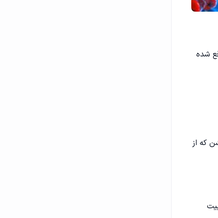
قع شده
ن که از
بیت