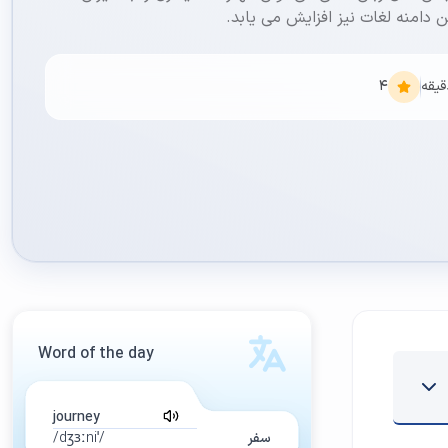
امنه لغات نیز افزایش می یابد.
یقه
4
Word of the day
journey
سفر
/ˈdʒɜːni/