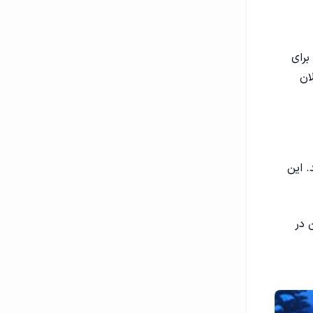
برای
ان
. این
 در