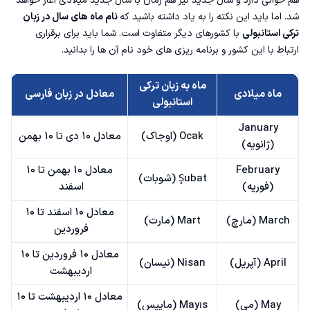
هم خوانی دارد و سال جدید نیز هم زمان با سال جدید میلادی آغاز خواهد
شد. اما باید این نکته را به یاد داشته باشید که
نام ماه های سال در زبان
ترکی استانبولی
با کشورهای دیگر متفاوت است. شما باید برای برقراری
ارتباط با این کشور و برنامه ریزی های خود نام آن ها را بدانید.
ماه به زبان ترکی
ماه میلادی
معادل در زبان فارسی
استانبولی
January
Ocak (اوجاک)
معادل ۱۰ دی تا ۱۰ بهمن
(ژانویه)
February
معادل ۱۰ بهمن تا ۱۰
Şubat (شوبات)
(فوریه)
اسفند
معادل ۱۰ اسفند تا ۱۰
March (مارچ)
Mart (مارت)
فروردین
معادل ۱۰ فروردین تا ۱۰
April (آپریل)
Nisan (نیسان)
اردیبهشت
معادل ۱۰ اردیبهشت تا ۱۰
May (می)
Mayıs (ماییس)