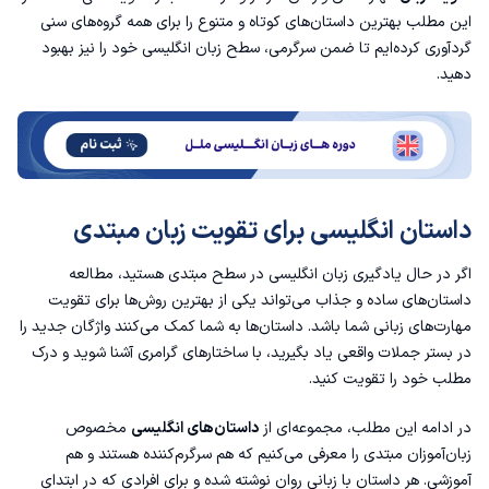
2. داستان Carnival
این مطلب بهترین داستان‌های کوتاه و متنوع را برای همه گروه‌های سنی
گردآوری کرده‌ایم تا ضمن سرگرمی، سطح زبان انگلیسی خود را نیز بهبود
3. داستان Police TV
دهید.
4. Girl Meets Boy
5. The Gift of the Magi
داستان انگلیسی برای تقویت زبان مبتدی
6. Love or Money
اگر در حال یادگیری زبان انگلیسی در سطح مبتدی هستید، مطالعه
7. Black Beauty
داستان‌های ساده و جذاب می‌تواند یکی از بهترین روش‌ها برای تقویت
مهارت‌های زبانی شما باشد. داستان‌ها به شما کمک می‌کنند واژگان جدید را
8. داستان انگلیسی London
در بستر جملات واقعی یاد بگیرید، با ساختارهای گرامری آشنا شوید و درک
مطلب خود را تقویت کنید.
9. Robin Hood
در ادامه این مطلب، مجموعه‌ای از
داستان‌های انگلیسی
مخصوص
10. Anne of Green Gables
زبان‌آموزان مبتدی را معرفی می‌کنیم که هم سرگرم‌کننده هستند و هم
آموزشی. هر داستان با زبانی روان نوشته شده و برای افرادی که در ابتدای