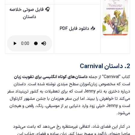
🎧 فایل صوتی خلاصه
10. The Thirty Nine Steps
داستان
داستان های کوتاه سطح پیشرفته
📥
دانلود فایل PDF
1. داستان Airport
2. Sons and Lovers
2. داستان Carnival
3. داستان انگلیسی The Firm
کتاب "Carnival" از جمله
داستان‌های کوتاه انگلیسی برای تقویت زبان
4. All About Space
است که مخصوص زبان‌آموزان سطح مبتدی نوشته شده است. داستان
درباره‌ دختری به نام Jenny است که برای تعطیلات به کشور ترینیداد سفر
5. Your Amazing Body
می‌کند تا خواهرش را ببیند. اما این سفر هم‌زمان با جشن مشهور کارناوال
است و Jenny خیلی زود وارد دنیایی پر از موسیقی، رنگ، رقص و هیجان
6. Ghost stories
می‌شود.
7. داستان انگلیسی Misery
در کنار این فضای شاد، اتفاقی غیرمنتظره رخ می‌دهد که باعث می‌شود
ماجرا جنبه‌ای رازآلود و مهیج پیدا کند. زبان ساده و فضای جذاب این