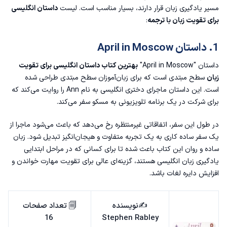
داستان کوتاه انگلیسی سطح متوسط
مسیر یادگیری زبان قرار دارند، بسیار مناسب است. لیست
داستان انگلیسی
برای تقویت زبان با ترجمه
:
1. A History of Britain
1. داستان April in Moscow
2. داستان New York
داستان "April in Moscow"
بهترین کتاب داستان انگلیسی برای تقویت
3. The Locked Room
زبان
سطح مبتدی است که برای زبان‌آموزان سطح مبتدی طراحی شده
است. این داستان ماجرای دختری انگلیسی به نام Ann را روایت می‌کند که
4. Ethan Frome
برای شرکت در یک برنامه تلویزیونی به مسکو سفر می‌کند.
5. داستان انگلیسی Recycling
در طول این سفر، اتفاقاتی غیرمنتظره رخ می‌دهد که باعث می‌شود ماجرا از
یک سفر ساده کاری به یک تجربه متفاوت و هیجان‌انگیز تبدیل شود. زبان
6. Tales of Mystery and Imagination
ساده و روان این کتاب باعث شده تا برای کسانی که در مراحل ابتدایی
یادگیری زبان انگلیسی هستند، گزینه‌ای عالی برای تقویت مهارت خواندن و
7. Crime Story
افزایش دایره لغات باشد.
8. داستان Primary Colors
✍️نویسنده
🗐 تعداد صفحات
16
Stephen Rabley
9. Dr.Jekyll and Mr.Hyde