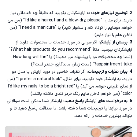
2. توضیح نیازهای خود:
به آرایشگرتان بگویید که دقیقاً چه خدماتی نیاز
دارید. برای مثال، "I'd like a haircut and a blow-dry, please" (من می
خواهم موهایم را کوتاه کنم و سشوار کنید) یا "I need a manicure" (من
ناخن هام را نیاز دارم).
3. پرسش از آرایشگر:
اگر سوالی در مورد خدمات یا محصولات دارید از
آرایشگرتان بپرسید. مثلاً "What hair products do you recommend?"
(شما چه محصولات مو را پیشنهاد می دهید؟) یا "How long will the
appointment take?" (مدت زمان ماندگاری چقدر است؟)
4. بیان نظرات و ترجیحات:
اگر نظرات خاصی در مورد آرایش یا مدل مو
دارید، به آرایشگر خود بگویید. برای مثال، "I prefer a natural look" (من
از نمای طبیعی خوشم می آید) یا "I'd like my nails to be a bright red
color" (می خواهم ناخن هایم رنگ قرمز تندی داشته باشند).
5. به درخواست های آرایشگر پاسخ دهید:
آرایشگر شما ممکن است سوالاتی
در مورد نیازها یا ترجیحات شما داشته باشد. با صداقت پاسخ دهید تا او
بتواند بهترین خدمات را ارائه دهد.