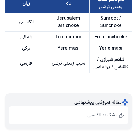
نام
زبان
زمینی ترشی
Jerusalem
Sunroot /
انگلیسی
artichoke
Sunchoke
Erdartischocke
Topinambur
آلمانی
Yer elması
Yerelması
ترکی
شلغم شیرازی /
سیب زمینی ترشی
فارسی
قلقلاس / یرآلماسی
مقاله آموزشی پیشنهادی
لواشک به انگلیسی