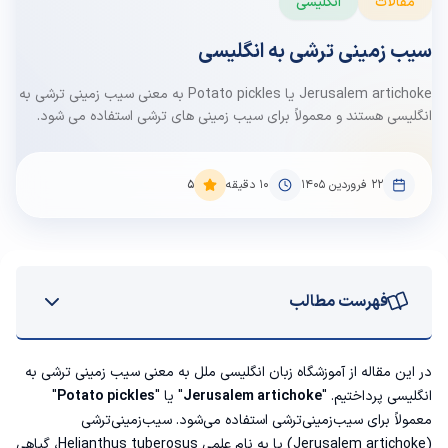
مقالات
انگلیسی
سیب زمینی ترشی به انگلیسی
Jerusalem artichoke یا Potato pickles به معنی سیب زمینی ترشی به
انگلیسی هستند و معمولاً برای سیب زمینی های ترشی استفاده می شود.
۲۲ فروردین ۱۴۰۵
10
دقیقه
5
فهرست مطالب
سیب زمینی ترشی چیست؟
در این مقاله از
آموزشگاه زبان انگلیسی
ملل به معنی سیب زمینی ترشی به
انگلیسی پرداختیم. "
Jerusalem artichoke
" یا "
Potato pickles
"
سرکه سیب به انگلیسی
معمولاً برای سیب‌زمینی‌ترشی استفاده می‌شود. سیب‌زمینی‌ترشی
(Jerusalem artichoke) یا به نام علمی Helianthus tuberosus، گیاهی