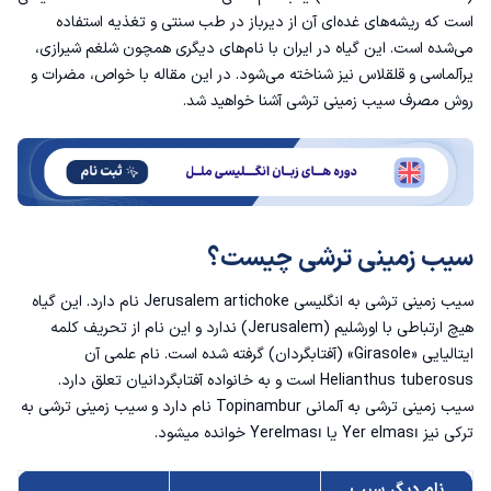
سیب زمینی آبپز به انگلیسی
است که ریشه‌های غده‌ای آن از دیرباز در طب سنتی و تغذیه استفاده
می‌شده است. این گیاه در ایران با نام‌های دیگری همچون شلغم شیرازی،
یرآلماسی و قلقلاس نیز شناخته می‌شود. در این مقاله با خواص، مضرات و
روش مصرف سیب زمینی ترشی آشنا خواهید شد.
سیب زمینی ترشی چیست؟
سیب زمینی ترشی به انگلیسی Jerusalem artichoke نام دارد. این گیاه
هیچ ارتباطی با اورشلیم (Jerusalem) ندارد و این نام از تحریف کلمه
ایتالیایی «Girasole» (آفتابگردان) گرفته شده است. نام علمی آن
Helianthus tuberosus است و به خانواده آفتابگردانیان تعلق دارد.
سیب زمینی ترشی به آلمانی Topinambur نام دارد و سیب زمینی ترشی به
ترکی نیز Yer elması یا Yerelması خوانده میشود.
نام دیگر سیب