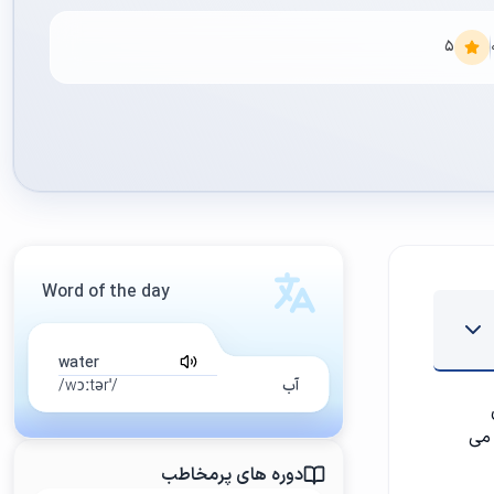
5
Word of the day
water
آب
/ˈwɔːtər/
 می
دوره های پرمخاطب