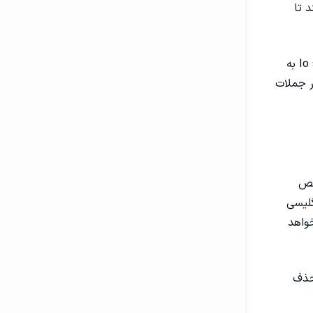
I به شما کمک می‌کند تا
در زبان ایتالیایی، ضمیر Io اغلب در کنار فعل‌های صرف‌شده برای اول شخص مفرد قرار می‌گیرد. برای مثال در جمله Io sono studente به
تار جملات
خص
انگلیسی
ن مثال جمله I speak Italian بدون ضمیر I ناقص خواهد
 به فاعل را مشخص می‌کند، در بسیاری از مواقع می‌توان ضمیر Io را حذف