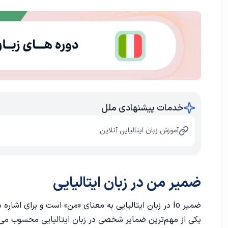
نقش ضمیر Io در جمله
صرف چند فعل پرکاربرد با ضمیر Io
مثال های دیگر در مورد ضمیر io
اشتباهات رایج فارسی‌زبانان در استفاده از Io
جمع بندی
خدمات پیشنهادی ملل
آموزش زبان ایتالیایی آنلاین
تمرینات من به ایتالیایی
سوالات متداول
ضمیر من در زبان ایتالیایی
ضمیر Io در زبان ایتالیایی به معنای «من» است و برای 
یکی از مهم‌ترین ضمایر شخصی در زبان ایتالیایی محسوب می‌شو