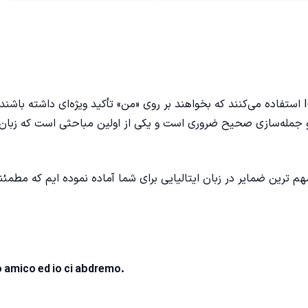
در مکالمات روزمره، گویشوران ایتالیایی معمولاً تنها زمانی از Io استفاده می‌کنند که بخواهند بر روی «من» تأکید ویژه‌ای داشته 
و جمله‌سازی صحیح ضروری است و یکی از اولین مباحثی است که زبان‌آ
مهم ترین
ضمایر در زبان ایتالیایی
برای شما آماده نموده ایم که مطمئنا
io amico ed io ci abdremo.