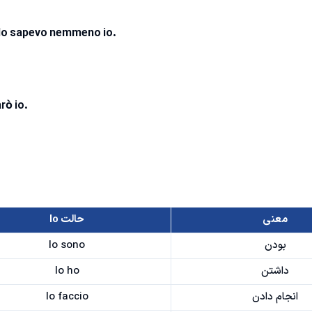
 lo sapevo nemmeno io.
rò io.
معنی
حالت Io
بودن
Io sono
داشتن
Io ho
انجام دادن
Io faccio