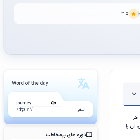
3.5
Word of the day
journey
سفر
/ˈdʒɜːni/
 هر
 آن را
دوره های پرمخاطب