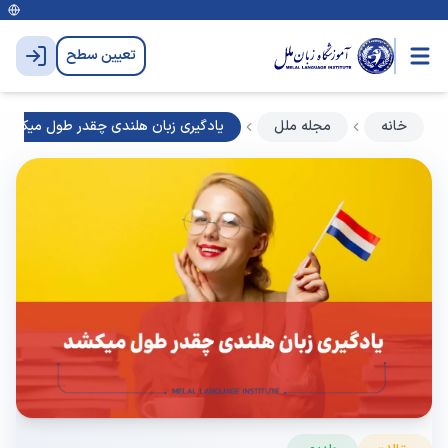
تعیین سطح
خانه
مجله ملل
یادگیری زبان هلندی چقدر طول میکشد