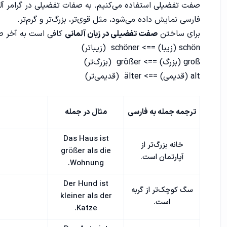
صفت تفضیلی استفاده می‌کنیم. به صفات تفضیلی در
گرامر آل
فارسی نمایش داده می‌شود، مثل قوی‌تر، بزرگ‌تر و گرم‌تر.
برای ساختن
صفت تفضیلی در زبان آلمانی
کافی است به آخر صفت، پسوند "er" 
schön (زیبا) ==> schöner (زیباتر)
groß (بزرگ) ==> größer (بزرگ‌تر)
alt (قدیمی) ==> älter (قدیمی‌تر)
ترجمه جمله به فارسی
مثال در جمله
Das Haus ist
خانه بزرگ‌تر از
größer als die
آپارتمان است.
Wohnung.
Der Hund ist
سگ کوچک‌تر از گربه
kleiner als der
است.
Katze.