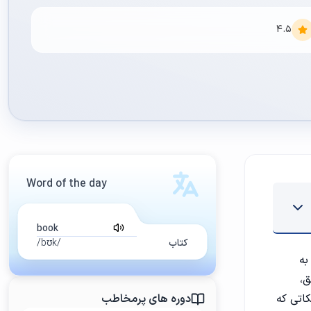
4.5
Word of the day
book
کتاب
/bʊk/
به
ق،
اتی که
دوره های پرمخاطب