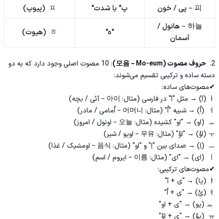
피 – پی / خون
پ" با شدت"
ㅍ (پیوپ)
하늘 – هانول /
"ه"
ㅎ (هیوت)
آسمان
2.
حروف مصوت (모음 – Mo-eum)
: 10 مصوت اصلی وجود دارد که به دو
دسته ساده و ترکیبی تقسیم می‌شوند:
✔مصوت‌های ساده:
ㅏ (آ) → مثل "آ" در فارسی (مثال: 아이 – آئی / بچه)
ㅓ (اُ) → شبیه "اُ" (مثال: 어머니 – اُمامی / مادر)
ㅗ (او) → "او" کشیده (مثال: 오늘 – اونول / امروز)
ㅜ (اوُ) → "اوُ" (مثال: 우유 – اویو / شیر)
ㅡ (اِ) → صدای بین "اِ" و "او" (مثال: 음식 – اومشیک / غذا)
ㅣ (ای) → "ای" (مثال: 이름 – ایروم / اسم)
✔مصوت‌های ترکیبی:
ㅑ (یا) → "ی + آ"
ㅕ (یُ) → "ی + اُ"
ㅛ (یو) → "ی + او"
ㅠ (یوُ) → "ی + اوُ"