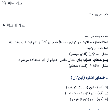
Q: 어디 가요?
کجا می‌روید؟
A: 학교에 가요.
به مدرسه می‌روم.
استفاده از نام افراد
: در کره‌ای معمولاً به جای "تو" از نام فرد + پسوند -씨
استفاده می‌شود.
مثال: 민수 씨 (آقای مینسو)
پسوندهای احترام
: برای نشان دادن احترام از -님 استفاده می‌شود.
مثال: 선생님 (استاد/معلم)
• ضمایر اشاره (این/آن)
이 (ای) - این (نزدیک گوینده)
그 (گو) - آن (نزدیک مخاطب)
저 (جو) - آن (دور از هر دو)