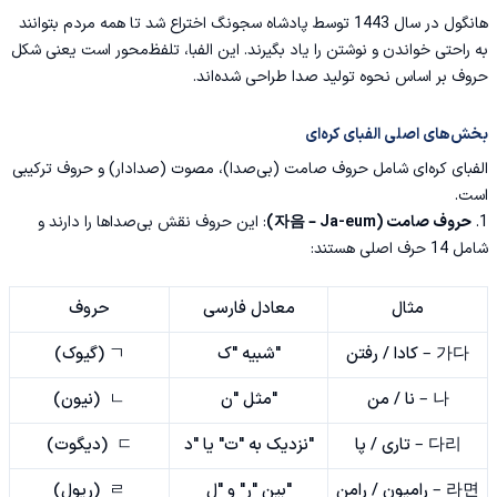
هانگول در سال 1443 توسط پادشاه سجونگ اختراع شد تا همه مردم بتوانند
به راحتی خواندن و نوشتن را یاد بگیرند. این الفبا، تلفظ‌محور است یعنی شکل
حروف بر اساس نحوه تولید صدا طراحی شده‌اند.
بخش‌های اصلی الفبای کره‌ای
الفبای کره‌ای شامل حروف صامت (بی‌صدا)، مصوت (صدادار) و حروف ترکیبی
است.
1.
حروف صامت (자음 – Ja-eum)
: این حروف نقش بی‌صداها را دارند و
شامل 14 حرف اصلی هستند:
مثال
معادل فارسی
حروف
가다 – کادا / رفتن
"شبیه "ک
ㄱ (گیوک)
나 – نا / من
"مثل "ن
ㄴ (نیون)
다리 – تاری / پا
"نزدیک به "ت" یا "د
ㄷ (دیگوت)
라면 – رامیون / رامن
"بین "ر" و "ل
ㄹ (ریول)