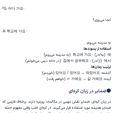
-Q: 어디 가요?
کجا می‌روی؟
-A: 학교에 가요.
به مدرسه می‌روم.
استفاده از پسوندها
:
에 (به/در) - 학교에 가요 (به مدرسه می‌روم)
에서 (از/در) - 집에서 공부해요 (در خانه درس می‌خوانم)
ترتیب زمان‌ها
:
گذشته: 았어요 / 었어요 → 먹었어요 (خوردم)
آینده: ㄹ 거예요 → 갈 거예요 (خواهم رفت)
🟠ضمایر در زبان کره‌ای
در زبان کره‌ای، ضمایر نقش مهمی در مکالمات روزمره دارند. برخلاف فارسی که
ضمایر همیشه مورد استفاده قرار می‌گیرند، در کره‌ای اغلب وقتی مفهوم جمله