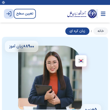
تعیین سطح
خانه
زبان کره ای
8900+
زبان آموز
5+
دوره