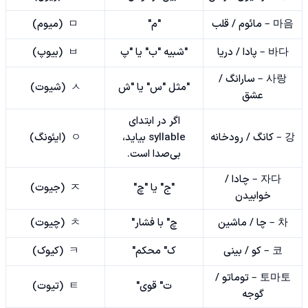
마음 – مائوم / قلب
"م"
ㅁ (میوم)
바다 – پادا / دریا
"شبیه "ب" یا "پ
ㅂ (بیوپ)
사랑 – سارانگ /
"مثل "س" یا "ش
ㅅ (شیوت)
عشق
اگر در ابتدای
강 – کانگ / رودخانه
syllable بیاید،
ㅇ (ایئونگ)
بی‌صدا است.
자다 – چادا /
"ج" یا "چ"
ㅈ (جیوت)
خوابیدن
차 – چا / ماشین
چ" با فشار"
ㅊ (چیوت)
코 – کو / بینی
ک" محکم"
ㅋ (کیوک)
토마토 – توماتو /
ت" قوی"
ㅌ (تیوت)
گوجه