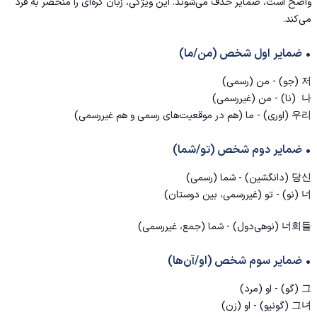
واضح است، ضمایر حذف می‌شوند. این ویژگی، زبان کره‌ای را منحصر به فرد
می‌کند.
• ضمایر اول شخص (من/ما)
저 (جو) - من (رسمی)
나 (نا) - من (غیررسمی)
우리 (اوری) - ما (هم در موقعیت‌های رسمی و هم غیررسمی)
• ضمایر دوم شخص (تو/شما)
당신 (دانگشین) - شما (رسمی)
너 (نو) - تو (غیررسمی، بین دوستان)
너희들 (نوهی‌دول) - شما (جمع، غیررسمی)
• ضمایر سوم شخص (او/آن‌ها)
그 (گو) - او (مرد)
그녀 (گونیو) - او (زن)