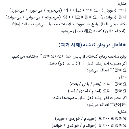
مثال:
먹다 (خوردن) - 먹 + 어요 = 먹어요 (می‌خورم / می‌خوری / می‌خورد)
읽다 (خواندن) - 읽 + 어요 = 읽어요 (می‌خوانم / می‌خوانی / می‌خواند)
نکته: برخی افعال رایج به صورت خلاصه‌شده صرف می‌شوند، مانند 하다
(انجام دادن) که به 해요 تبدیل می‌شود.
🔸افعال در زمان گذشته (과거 시제)
برای ساخت زمان گذشته، از پایان‌ -았어요/-었어요"" استفاده می‌کنیم:
اگر مصوت آخر ریشه فعل ㅏ (آ) یا ㅗ (او) باشد:
았어요"-" اضافه می‌شود.
مثال:
가다 - 갔어요 (رفتم / رفتی / رفت)
오다 - 왔어요 (آمدم / آمدی / آمد)
اگر مصوت آخر ریشه فعل سایر مصوت‌ها باشد:
-었어요"" اضافه می‌شود.
مثال:
먹다 - 먹었어요 (خوردم / خوردی / خورد)
읽다 - 읽었어요 (خواندم / خواندی / خواند)