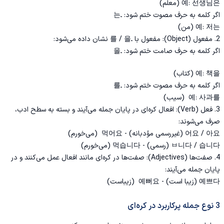
예: 선생님은 (معلم)
اگر کلمه به حرف مصوت ختم شود: ـ는
예: 저는 (من)
2. مفعول (Object): مفعول با ـ를 / 을 نشان داده می‌شود:
اگر کلمه به حرف صامت ختم شود: ـ을
예: 책을 (کتاب)
اگر کلمه به حرف مصوت ختم شود: ـ를
예: 사과를 (سیب)
3. فعل (Verb): افعال کره‌ای در پایان جمله می‌آیند و بسته به سطح ادب،
صرف می‌شوند:
어요 / 아요 (غیررسمی مؤدبانه) - 먹어요 (می‌خورم)
ㅂ니다 / 습니다 (رسمی) - 먹습니다 (می‌خورم)
4. صفت‌ها (Adjectives): صفت‌ها در کره‌ای مانند افعال عمل می‌کنند و در
پایان جمله می‌آیند:
예쁘다 (زیبا است) - 예뻐요 (زیباست)
3 نوع جمله پرکاربرد در کره‌ای