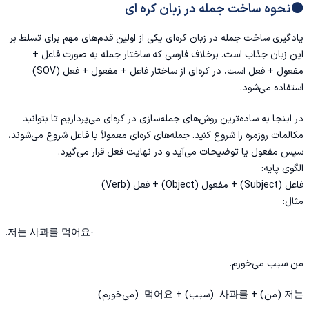
🟠نحوه ساخت جمله در زبان کره ای
یادگیری ساخت جمله در زبان کره‌ای یکی از اولین قدم‌های مهم برای تسلط بر
این زبان جذاب است. برخلاف فارسی که ساختار جمله به صورت فاعل +
مفعول + فعل است، در کره‌ای از ساختار فاعل + مفعول + فعل (SOV)
استفاده می‌شود.
در اینجا به ساده‌ترین روش‌های جمله‌سازی در کره‌ای می‌پردازیم تا بتوانید
مکالمات روزمره را شروع کنید. جمله‌های کره‌ای معمولاً با فاعل شروع می‌شوند،
سپس مفعول یا توضیحات می‌آید و در نهایت فعل قرار می‌گیرد.
الگوی پایه:
فاعل (Subject) + مفعول (Object) + فعل (Verb)
مثال:
-저는 사과를 먹어요.
من سیب می‌خورم.
저는 (من) + 사과를 (سیب) + 먹어요 (می‌خورم)