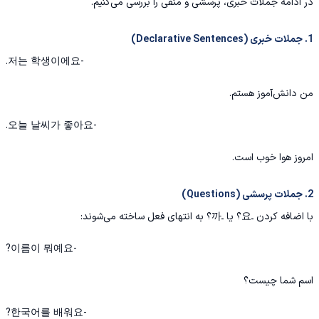
در ادامه جملات خبری، پرسشی و منفی را بررسی می‌کنیم.
1. جملات خبری (Declarative Sentences)
-저는 학생이에요.
من دانش‌آموز هستم.
-오늘 날씨가 좋아요.
امروز هوا خوب است.
2. جملات پرسشی (Questions)
با اضافه کردن ـ요؟ یا ـ까؟ به انتهای فعل ساخته می‌شوند:
-이름이 뭐예요?
اسم شما چیست؟
-한국어를 배워요?