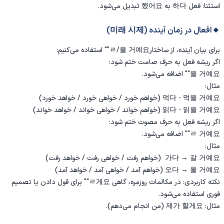
استثنا: فعل 하다 به 했어요 تبدیل می‌شود.
🔸افعال در زمان آینده (미래 시제)
برای بیان آینده، از ساختارㄹ/을 거예요"" استفاده می‌کنیم:
اگر ریشه فعل به حرف صامت ختم شود:
을 거예요"" اضافه می‌شود.
مثال:
먹다 - 먹을 거예요 (خواهم خورد / خواهی خورد / خواهد خورد)
읽다 - 읽을 거예요 (خواهم خواند / خواهی خواند / خواهد خواند)
اگر ریشه فعل به حرف مصوت ختم شود:
ㄹ 거예요"" اضافه می‌شود.
مثال:
가다 → 갈 거예요 (خواهم رفت / خواهی رفت / خواهد رفت)
오다 → 올 거예요 (خواهم آمد / خواهی آمد / خواهد آمد)
نکته کاربردی: در مکالمات روزمره، گاهی ㄹ게요"" برای قول دادن یا تصمیم
فوری استفاده می‌شود.
مثال: 제가 할게요 (من انجام می‌دهم).