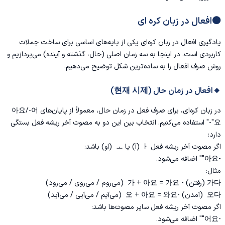
🟠افعال در زبان کره ای
یادگیری افعال در زبان کره‌ای یکی از پایه‌های اساسی برای ساخت جملات
کاربردی است. در اینجا به سه زمان اصلی (حال، گذشته و آینده) می‌پردازیم و
روش صرف افعال را به ساده‌ترین شکل توضیح می‌دهیم.
🔸افعال در زمان حال (현재 시제)
در زبان کره‌ای، برای صرف فعل در زمان حال، معمولاً از پایان‌های 아요/-어
요"-" استفاده می‌کنیم. انتخاب بین این دو به مصوت آخر ریشه فعل بستگی
دارد:
اگر مصوت آخر ریشه فعل ㅏ (آ) یا ㅗ (او) باشد:
-아요"" اضافه می‌شود.
مثال:
가다 (رفتن) - 가 + 아요 = 가요 (می‌روم / می‌روی / می‌رود)
오다 (آمدن) -오 + 아요 = 와요 (می‌آیم / می‌آیی / می‌آید)
اگر مصوت آخر ریشه فعل سایر مصوت‌ها باشد:
-어요"" اضافه می‌شود.