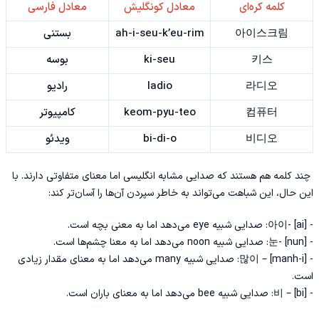
کلمه کره‌ای
معادل کونگلیش
معادل فارسی
아이스크림
ah-i-seu-k’eu-rim
بستنی
키스
ki-seu
بوسه
라디오
ladio
رادیو
컴퓨터
keom-pyu-teo
کامپیوتر
비디오
bi-di-o
ویدئو
چند کلمه هم هستند که صدایی مشابه انگلیسی اما معنای متفاوتی دارند. با
این حال، این شباهت می‌تواند به خاطر سپردن آن‌ها را آسان‌تر کند:
- 아이- [ai]: صدایی شبیه eye می‌دهد اما به معنی بچه است.
- 눈- [nun]: صدایی شبیه noon‌ می‌دهد اما به معنا چشم‌ها است.
- 많이 – [manh-i]: صدایی شبیه many می‌دهد اما به معنای مقدار زیادی
است.
- 비 – [bi]: صدایی شبیه bee می‌دهد اما به معنای باران است.