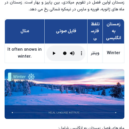
زمستان اولین فصل در تقویم میلادی، بین پاییز و بهار است. زمستان در
ماه های ژانویه، فوریه و مارس در نیمکره شمالی رخ می دهد.
زمستان
تلفظ
به
فارس
فایل صوتی
مثال
انگلیسی
ی
It often snows in
Winter
وینتِر
winter.
ماه های فصل زمستان به انگلیسی شامل: