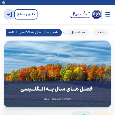
تعیین سطح
خانه
مجله ملل
فصل های سال به انگلیسی + تلفظ و مث