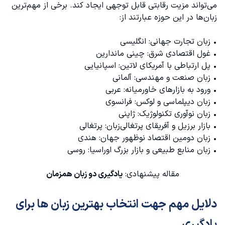
می‌تواند مزیت رقابتی قابل توجهی ایجاد کند. برخی از مهم‌ترین
زبان‌ها در این حوزه عبارتند از:
• زبان تجارت جهانی: انگلیسی
• غول اقتصادی شرق: چینی ماندارین
• پل ارتباطی با آمریکای لاتین: اسپانیایی
• زبان صنعت و مهندسی: آلمانی
• ورود به بازارهای خاورمیانه: عربی
• زبان دیپلماسی و لوکس: فرانسوی
• زبان نوآوری تکنولوژیک: ژاپنی
• بازار برزیل و آفریقای پرتغالی‌زبان: پرتغالی
• زبان دومین اقتصاد نوظهور جهان: هندی
• زبان منابع طبیعی و بازار بزرگ اوراسیا: روسی
مقاله پیشنهادی:
یادگیری دو زبان همزمان
دلایل مهم جهت انتخاب بهترین زبان ها برای
یادگیری