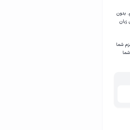
. بدون
 زبان
عزم شما
شما