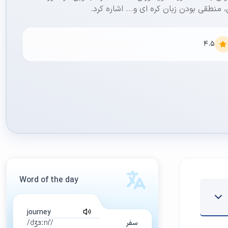
نطقی بودن زبان کره ای و... اشاره کرد.
4.5
Word of the day
journey
سفر
/ˈdʒɜːni/