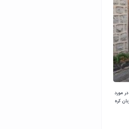
ر مورد
ان کره