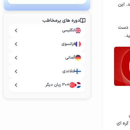
د. این
دوره های پرمخاطب
ب دست
انگلیسی
ید.
فرانسوی
آلمانی
فنلاندی
+۳۰ زبان دیگر
۷۳ میلیون
کره ای