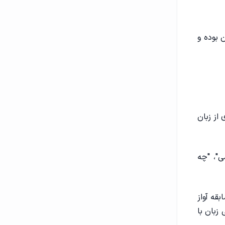
Die Fa یکی از آهنگ‌ های پرطرفدار در دهه ۱۹۹۰ آلمان بوده و
یادی از زبان
ی"، "چه
قه آواز
لمانی زبان با