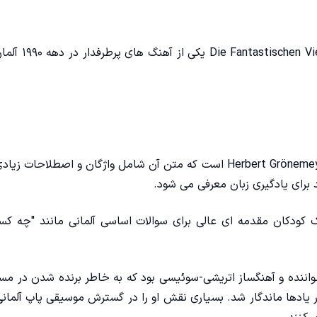
این آهنگ از گروه ntastischen Vier
آهنگ "Mensch" اثر Herbert Grönemeyer است که متن آن شامل واژگان و اصطلاحات ز
برای یادگیری زبان معرفی می ‌شود.
کودکان مقدمه ای عالی برای سوالات اساسی آلمانی مانند "چه کس
اننده و آهنگساز اتریشی-سوئیسی بود که به خاطر برنده شدن در مساب
ویژن برای اتریش در سال 1966 با آهنگ Merci, chérie در یادها ماندگار شد. بسیاری نقش او را در گسترش موسیقی پاپ آ