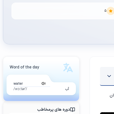
5
Word of the day
water
آب
/ˈwɔːtər/
ان
دوره های پرمخاطب