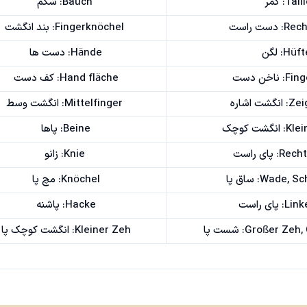
Tail: کمر
Bauch: شکم
ست راست
Fingerknöchel: بند انگشت
Hüf: لگن
Hände: دست ها
اخن دست
Hand fläche: کف دست
ت اشاره
Mittelfinger: انگشت وسط
گشت کوچک
Beine: پاها
 پای راست
Knie: زانو
Wade,: ساق پا
Knöchel: مچ پا
 پای راست
Hacke: پاشنه
Großer : شست پا
Kleiner Zeh: انگشت کوچک پا