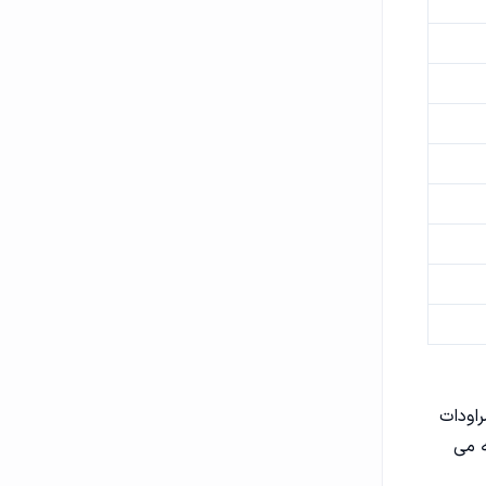
راودات
ه می