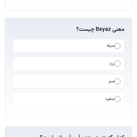
معنی Beyaz چیست؟
سیاه
زرد
سبز
سفید