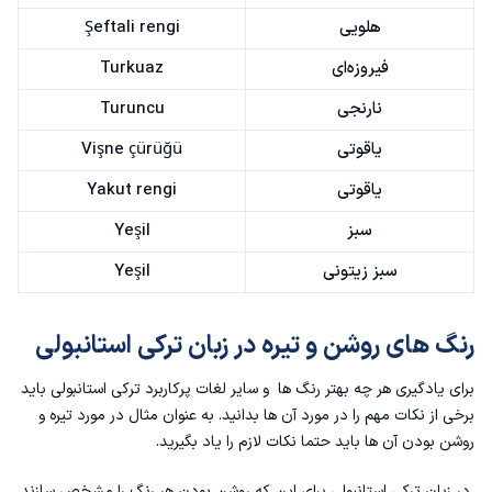
هلویی
Şeftali rengi
فیروزه‌ای
Turkuaz
نارنجی
Turuncu
یاقوتی
Vişne çürüğü
یاقوتی
Yakut rengi
سبز
Yeşil
سبز زیتونی
Yeşil
رنگ های روشن و تیره در زبان ترکی استانبولی
برای یادگیری هر چه بهتر رنگ ها و سایر
لغات پرکاربرد ترکی استانبولی
باید
برخی از نکات مهم را در مورد آن ها بدانید. به عنوان مثال در مورد تیره و
روشن بودن آن ها باید حتما نکات لازم را یاد بگیرید.
در زبان ترکی استانبولی برای این که روشن بودن هر رنگ را مشخص سازند