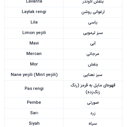
بنفش لاوندر
Lavanta
ارغوانی روشن
Laylak rengi
یاسی
Lila
سبز لیمویی
Limon yeşili
آبی
Mavi
مرجانی
Mercan
بنفش
Mor
سبز نعنایی
Nane yeşili (Mint yeşili)
قهوه‌ای مایل به قرمز (رنگ
Pas rengi
زنگ‌زده)
صورتی
Pembe
زرد
Sarı
سیاه
Siyah