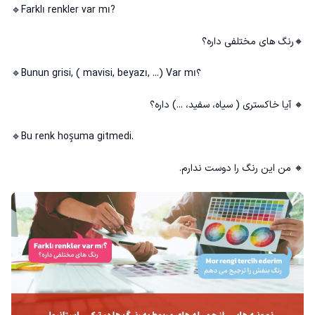
🔹Farklı renkler var mı?
🔸رنگ های مختلفی داره؟
🔹Bunun grisi, ( mavisi, beyazı, ...) Var mı؟
🔸 آیا خاکستری ( سیاه، سفید، ...) داره؟
🔹Bu renk hoşuma gitmedi.
🔸 من این رنگ را دوست ندارم.