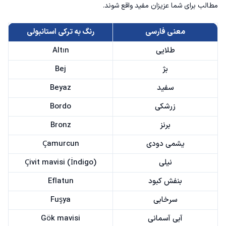
مطالب برای شما عزیزان مفید واقع شوند.
معنی فارسی
رنگ به ترکی استانبولی
طلایی
Altın
بژ
Bej
سفید
Beyaz
زرشکی
Bordo
برنز
Bronz
یشمی دودی
Çamurcun
نیلی
Çivit mavisi (İndigo)
بنفش کبود
Eflatun
سرخابی
Fuşya
آبی آسمانی
Gök mavisi