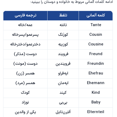
ادامه کلمات آلمانی مربوط به خانواده و دوستان را ببینید:
کلمه آلمانی
تلفظ
ترجمه فارسی
Tante
تانته
عمه/خاله
Cousin
کوزَنگ
پسرعمو/پسرخاله
Cousine
کوزینِه
دخترعمو/دخترخاله
Freund
فرویند
دوست (مذکر)
Freundin
فرویندین
دوست (مونث)
Ehefrau
ایه‌فراو
همسر (زن)
Ehemann
ایه‌مان
همسر (مرد)
Kind
کیند
کودک
Baby
بی‌بی
نوزاد
Elternteil
اَلتِرن‌تایل
یکی از والدین