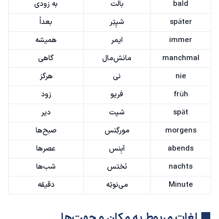
bald
بالت
به زودی
später
شپِتِر
بعداً
immer
ایمر
همیشه
manchmal
مانش‌مال
گاهی
nie
نی
هرگز
früh
فریو
زود
spät
شپت
دیر
morgens
مورگِنس
صبح‌ها
abends
آبِنس
عصرها
nachts
نَختس
شب‌ها
Minute
می‌نوتِه
دقیقه
🟩 لغات مربوط به مکان و جهت‌ها