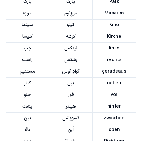
Park
پارک
پارک
Museum
موزِئوم
موزه
Kino
کینو
سینما
Kirche
کرشه
کلیسا
links
لینکس
چپ
rechts
رِشتس
راست
geradeaus
گِرادِ آوس
مستقیم
neben
نِبن
کنار
vor
فور
جلو
hinter
هینتِر
پشت
zwischen
تسویشِن
بین
oben
اُبِن
بالا