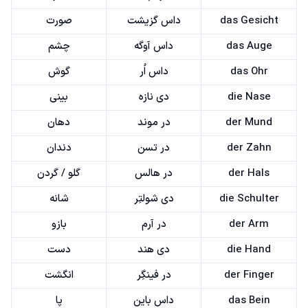
das Gesicht
داس گزیشت
صورت
das Auge
داس آوگه
چشم
das Ohr
داس اُر
گوش
die Nase
دی نازه
بینی
der Mund
در موند
دهان
der Zahn
در تسن
دندان
der Hals
در هالس
گلو / گردن
die Schulter
دی شولتِر
شانه
der Arm
در آرم
بازو
die Hand
دی هند
دست
der Finger
در فینگِر
انگشت
das Bein
داس باین
پا