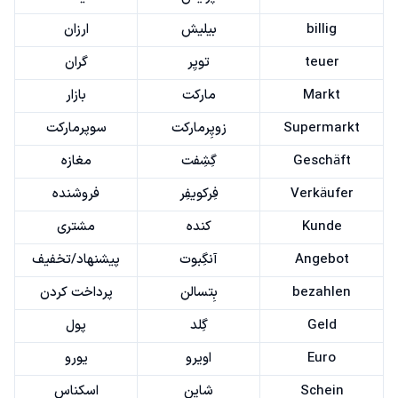
billig
بیلیش
ارزان
teuer
تویِر
گران
Markt
مارکت
بازار
Supermarkt
زوپِرمارکت
سوپرمارکت
Geschäft
گِشِفت
مغازه
Verkäufer
فِرکویفِر
فروشنده
Kunde
کنده
مشتری
Angebot
آنگِبوت
پیشنهاد/تخفیف
bezahlen
بِتسالن
پرداخت کردن
Geld
گِلد
پول
Euro
اویرو
یورو
Schein
شاین
اسکناس