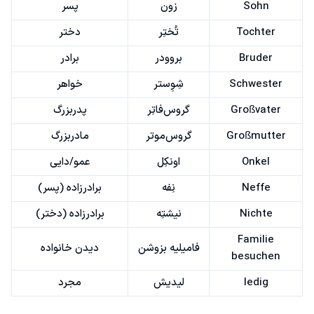
Sohn
زون
پسر
Tochter
تُختِر
دختر
Bruder
بروودر
برادر
Schwester
شِوِستر
خواهر
Großvater
گروس‌فاتِر
پدربزرگ
Großmutter
گروس‌موتر
مادربزرگ
Onkel
اونکِل
عمو/دایی
Neffe
نِفه
برادرزاده (پسر)
Nichte
نیشتِه
برادرزاده (دختر)
Familie
فامیلیه بزوشن
دیدن خانواده
besuchen
ledig
لیدیش
مجرد