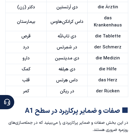
die Ärztin
دی اَرتستین
دکتر (زن)
das
داس کرانکن‌هاوس
بیمارستان
Krankenhaus
die Tablette
دی تاب‌لتّه
قرص
der Schmerz
در شمِرتس
درد
die Medizin
دی مدیتسین
دارو
die Hilfe
دی هیلفه
کمک
das Herz
داس هِرتس
قلب
der Rücken
در ریکن
کمر
🟩 صفات و ضمایر پرکاربرد در سطح A1
در این بخش صفات و ضمایر پرکاربردی را می‌بینید که در جمله‌سازی‌های
روزمره ضروری هستند.