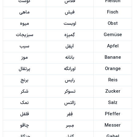
Fleisch
فلاش
گوشت
Fisch
فیش
ماهی
Obst
اوبست
میوه
Gemüse
گِمیزِه
سبزیجات
Apfel
آپفِل
سیب
Banane
بانانه
موز
Orange
اورانگه
پرتقال
Reis
رایس
برنج
Zucker
تسوکر
شکر
Salz
زالتس
نمک
Pfeffer
فِفِر
فلفل
Messer
مِسِر
چاقو
Gabel
گابِل
چنگال