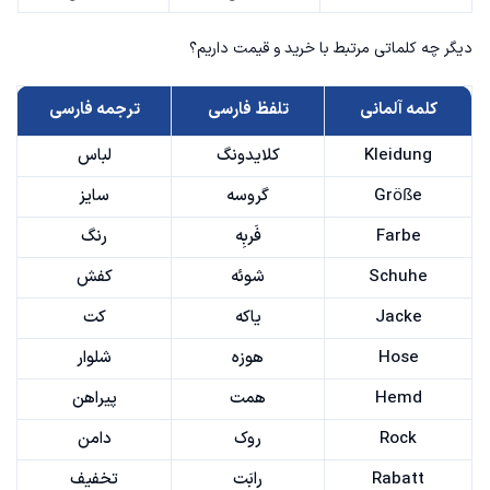
دیگر چه کلماتی مرتبط با خرید و قیمت داریم؟
کلمه آلمانی
تلفظ فارسی
ترجمه فارسی
Kleidung
کلایدونگ
لباس
Größe
گروسه
سایز
Farbe
فَربِه
رنگ
Schuhe
شوئه
کفش
Jacke
یاکه
کت
Hose
هوزه
شلوار
Hemd
همت
پیراهن
Rock
روک
دامن
Rabatt
رابَت
تخفیف