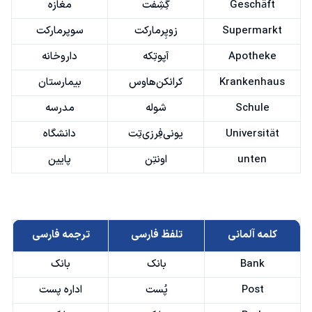
Geschäft
گِشِفت
مغازه
Supermarkt
زوپِرمارکت
سوپرمارکت
Apotheke
آپوتِکه
داروخانه
Krankenhaus
کرانکن‌هاوس
بیمارستان
Schule
شوله
مدرسه
Universität
یونی‌فِرزی‌تِت
دانشگاه
unten
اونتِن
پایین
کلمه آلمانی
تلفظ فارسی
ترجمه فارسی
Bank
بانک
بانک
Post
پُست
اداره پست