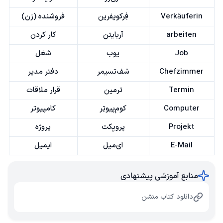
Verkäuferin
فِرکویفرین
فروشنده (زن)
arbeiten
آربایتن
کار کردن
Job
یوب
شغل
Chefzimmer
شف‌تسیمر
دفتر مدیر
Termin
ترمین
قرار ملاقات
Computer
کوم‌پیوتِر
کامپیوتر
Projekt
پرویِکت
پروژه
E-Mail
ای‌میل
ایمیل
منابع آموزشی پیشنهادی
دانلود کتاب منشن