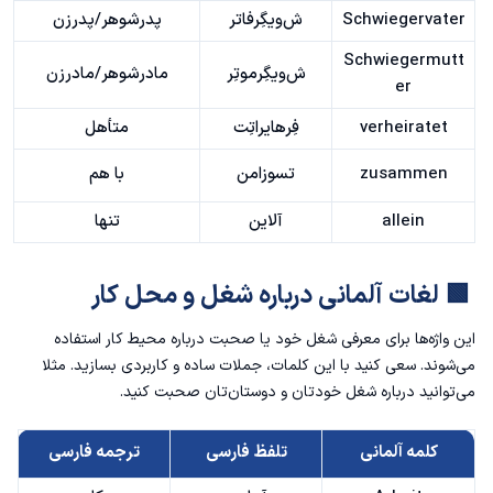
Schwiegervater
ش‌ویگِرفاتر
پدرشوهر/پدرزن
Schwiegermutt
ش‌ویگِرموتِر
مادرشوهر/مادرزن
er
verheiratet
فِرهایراتِت
متأهل
zusammen
تسوزامن
با هم
allein
آلاین
تنها
🟩 لغات آلمانی درباره شغل و محل کار
این واژه‌ها برای معرفی شغل خود یا صحبت درباره محیط کار استفاده
می‌شوند. سعی کنید با این کلمات، جملات ساده و کاربردی بسازید. مثلا
می‌توانید درباره شغل خودتان و دوستان‌تان صحبت کنید.
کلمه آلمانی
تلفظ فارسی
ترجمه فارسی