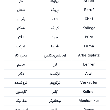
Arbeit
آربایت
کار
Beruf
بِروف
شغل
Chef
شف
رئیس
Kollege
کولِگه
همکار
Büro
بیورُ
دفتر
Firma
فیرما
شرکت
Arbeitsplatz
آربایتس‌پلاتس
محل کار
Lehrer
لِرِر
معلم
Arzt
آرتست
دکتر
Verkäufer
فِرکویفر
فروشنده
Kellner
کِلنِر
گارسون
Mechaniker
مِخانیکِر
مکانیک