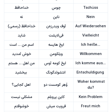
Tschüss
چوس
خداحافظ
Nein
ناین
نه
Auf Wiedersehen
آوف ویدرزه‌ن
خداحافظ (رسمی)
Vielleicht
فی‌لایشت
شاید
Ich heiße...
ایخ هایسه
اسم من ... است
Willkommen
ویلکومن
خوش آمدید
Ich komme aus...
ایخ کومه آوس
من اهل ... هستم
Entschuldigung
انتشولدگونگ
ببخشید
Woher kommst
وُهِر کومست دو
اهل کجایی؟
du?
Kein Problem
کاین پروبلم
مشکلی نیست
Freut mich
فرویت میش
خوشوقتم