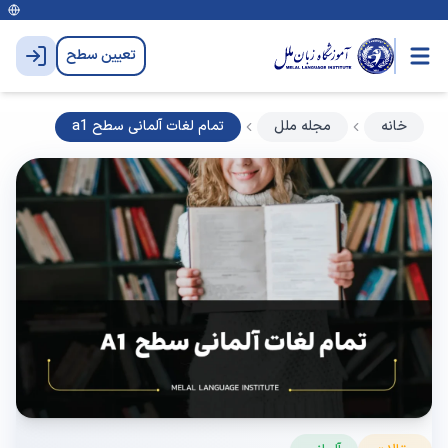
تعیین سطح
خانه
مجله ملل
تمام لغات آلمانی سطح a1