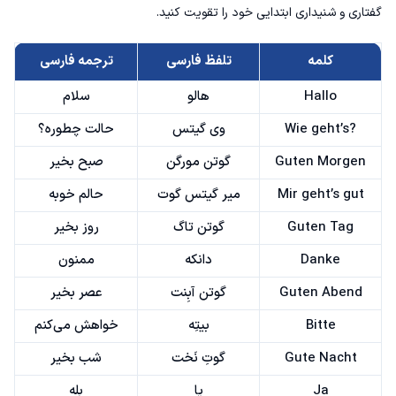
گفتاری و شنیداری ابتدایی خود را تقویت کنید.
نتیجه‌گیری
کلمه
تلفظ فارسی
ترجمه فارسی
Hallo
هالو
سلام
Wie geht’s?
وی گیتس
حالت چطوره؟
Guten Morgen
گوتن مورگن
صبح بخیر
Mir geht’s gut
میر گیتس گوت
حالم خوبه
Guten Tag
گوتن تاگ
روز بخیر
Danke
دانکه
ممنون
Guten Abend
گوتن آبِنت
عصر بخیر
Bitte
بیتِه
خواهش می‌کنم
Gute Nacht
گوتِ نَخت
شب بخیر
Ja
یا
بله