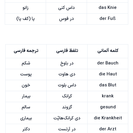
das Knie
داس کنی
زانو
der Fuß
در فوس
پا (کف پا)
کلمه آلمانی
تلفظ فارسی
ترجمه فارسی
der Bauch
در باوخ
شکم
die Haut
دی هاوت
پوست
das Blut
داس بلوت
خون
krank
کرانک
بیمار
gesund
گزوند
سالم
die Krankheit
دی کرانک‌هایْت
بیماری
der Arzt
در آرتست
دکتر