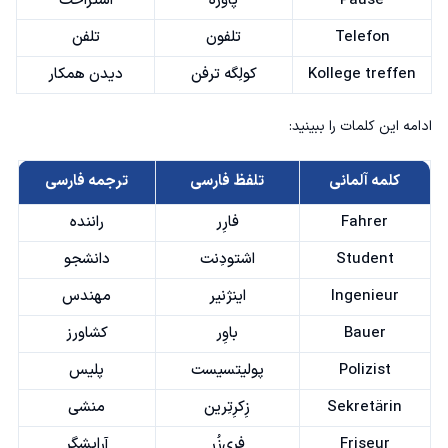
Pause
پاؤزه
استراحت
Telefon
تلفون
تلفن
Kollege treffen
کولِگه ترفن
دیدن همکار
ادامه این کلمات را ببینید:
کلمه آلمانی
تلفظ فارسی
ترجمه فارسی
Fahrer
فارِر
راننده
Student
اشتودِنت
دانشجو
Ingenieur
اینژنیر
مهندس
Bauer
باوِر
کشاورز
Polizist
پولیتسیست
پلیس
Sekretärin
زِکرِتِرین
منشی
Friseur
فری‌زُر
آرایشگر