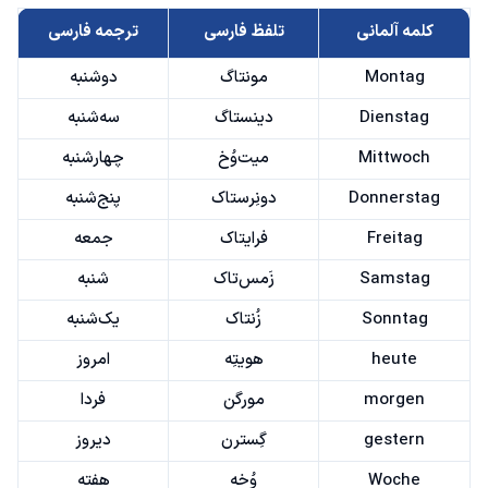
کلمه آلمانی
تلفظ فارسی
ترجمه فارسی
Montag
مونتاگ
دوشنبه
Dienstag
دینستاگ
سه‌شنبه
Mittwoch
میت‌وُخ
چهارشنبه
Donnerstag
دونِرستاک
پنج‌شنبه
Freitag
فرایتاک
جمعه
Samstag
زَمس‌تاک
شنبه
Sonntag
زُنتاک
یک‌شنبه
heute
هویتِه
امروز
morgen
مورگن
فردا
gestern
گِسترن
دیروز
Woche
وُخه
هفته