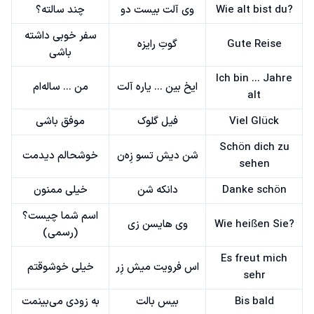
Wie alt bist du?
وی آلت بیست دو
چند سالته؟
سفر خوبی داشته
Gute Reise
گوتِ رایزه
باشی
Ich bin ... Jahre
ایخ بین ... یاره آلت
من ... ساله‌ام
alt
Viel Glück
فیل گلوک
موفق باشی
Schön dich zu
شن دیش تسو زِه‌ن
خوشحالم دیدمت
sehen
Danke schön
دانکه شن
خیلی ممنون
اسم شما چیست؟
Wie heißen Sie?
وی هایسن زی
(رسمی)
Es freut mich
اس فرویت میش زِر
خیلی خوشوقتم
sehr
Bis bald
بیس بالت
به زودی می‌بینمت