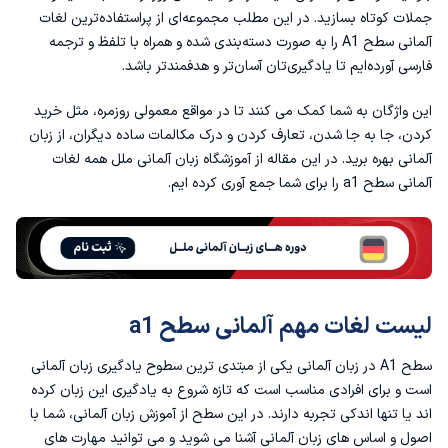
جملات کوتاه بسازید. در این مطلب مجموعه‌ای از پراستفاده‌ترین لغات
🟩 لغات آلمانی مربوط به خانواده و دوستان
آلمانی سطح A1 را به صورت دسته‌بندی شده و همراه با تلفظ و ترجمه
فارسی آورده‌ایم تا یادگیری‌تان آسان‌تر و هدفمندتر باشد.
🟩 لغات آلمانی درباره شغل و محل کار
این واژگان به شما کمک می کنند تا در مواقع معمولی روزمره، مثل خرید
کردن، جا به جا شدن، تعارف کردن و درک مکالمات ساده دیگران، از زبان
🟩 لغات مربوط به زمان و روزهای هفته
آلمانی بهره برید. در این مقاله از
آموزشگاه زبان آلمانی
ملل همه لغات
آلمانی سطح a1 را برای شما جمع آوری کرده ایم.
🟩 لغات مربوط به مکان و جهت‌ها
🟩 لغات مربوط به غذا و رستوران
🟩 لغات مربوط به خرید و قیمت
لیست لغات مهم آلمانی سطح a1
🟩 لغات مربوط به بدن و سلامتی
سطح A1 در زبان آلمانی یکی از مبتدی ترین سطوح یادگیری زبان آلمانی
🟩 صفات و ضمایر پرکاربرد در سطح A1
است و برای افرادی مناسب است که تازه شروع به یادگیری این زبان کرده
اند یا تنها اندکی تجربه دارند. در این سطح از آموزش زبان آلمانی، شما با
🟩 افعال پایه در سطح A1
اصول و اساس های زبان آلمانی آشنا می شوید و می توانید مهارت های