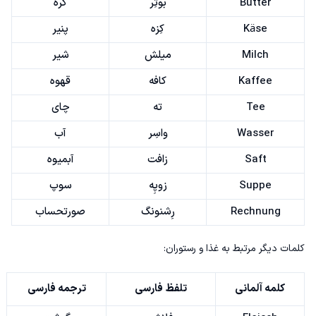
Butter
بوتِر
کره
Käse
کِزه
پنیر
Milch
میلش
شیر
Kaffee
کافه
قهوه
Tee
ته
چای
Wasser
واسِر
آب
Saft
زافت
آبمیوه
Suppe
زوپِه
سوپ
Rechnung
رِشنونگ
صورتحساب
کلمات دیگر مرتبط به غذا و رستوران:
کلمه آلمانی
تلفظ فارسی
ترجمه فارسی