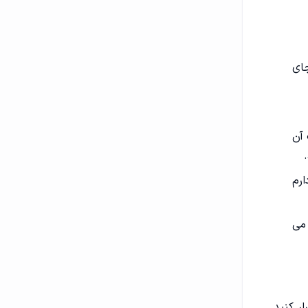
جای
 آن
ارم
 می
ار کنید.