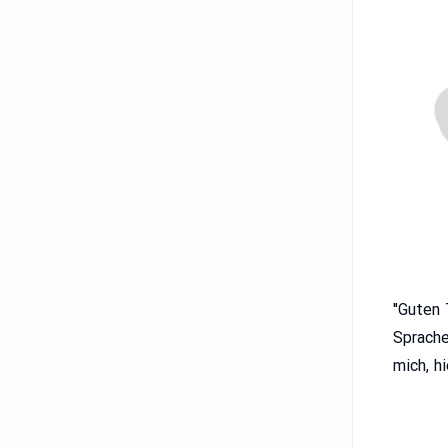
Jahre alt. Ich lerne Deutsch und finde 
د]. Ich freue
mich, h