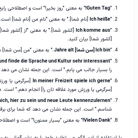
"
Guten Tag!
" به معنی "روز بخیر!" است و اصطلاحی رایج
"
Ich heiße
[نام شما]." به معنی "نام من [نام شما] است."
"
Ich komme aus
[کشور شما]." به معنی "از [کشور شما
[کشور شما] بیان کنید.
"
Ich bin [سن شما] Jahre alt
." به معنی "من [سن شما] 
und finde die Sprache und Kultur sehr interessant.
"
را بسیار جالب می یابم." است. این جمله نشان می دهد ک
"
In meiner Freizeit spiele ich gerne
[سرگرمی یا ورزش
[سرگرمی یا ورزش مورد علاقه تان را] انجام دهم." است. د
mich, hier zu sein und neue Leute kennenzulernen.
"
شناسم." است. این جمله نشان می دهد که شما برای برقراری
"
Vielen Dank!
" به معنی "بسیار ممنون!" است و اصطلاح
با استفاده از این الگو، می توانید خود را به زبان آلمانی به