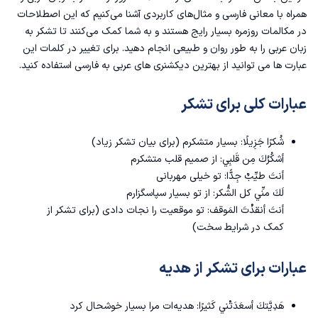
همراه با معانی فارسی و مثال‌های کاربردی آشنا می‌کنیم که این اصطلاحات
در مکالمات روزمره بسیار رایج هستند و به شما کمک می‌کنند تا تشکر به
زبان عربی را به طور روان و طبیعی انجام دهید. برای تغییر در کلمات این
عبارت ها می توانید از
بهترین دیکشنری های عربی به فارسی
استفاده کنید.
عبارات کلی برای تشکر
شُکرًا جَزِيلًا: بسیار متشکرم (برای بیان تشکر زیاد)
أشكُرُكَ مِن قَلبِي: از صمیم قلب متشکرم
أنتَ طيِّبٌ جِدًّا: تو خیلی مهربانی
لَكَ منِّي كل الشُّكر: از تو بسیار سپاسگزارم
أنتَ أنقذْتَ المَوقف: تو موقعیت را نجات دادی (برای تشکر از
کمک در شرایط سخت)
عبارات برای تشکر از هدیه
هَدِيَّتكَ أسعَدَتْني كَثيرًا: هدیه‌ات مرا بسیار خوشحال کرد