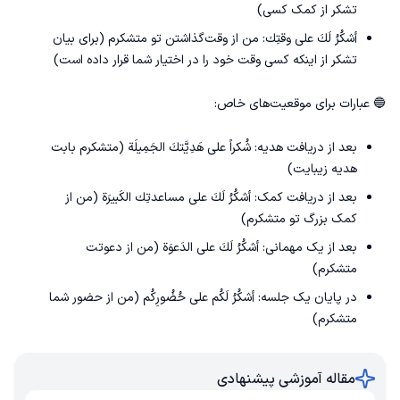
تشکر از کمک کسی)
أشكُرُ لَكَ على وقتِك: من از وقت‌گذاشتن تو متشکرم (برای بیان
تشکر از اینکه کسی وقت خود را در اختیار شما قرار داده است)
🔵 عبارات برای موقعیت‌های خاص:
بعد از دریافت هدیه: شُکراً على هَدِيَّتكَ الجَمِيلَة (متشکرم بابت
هدیه زیبایت)
بعد از دریافت کمک: أشكُرُ لَكَ على مساعدتِك الكَبيرَة (من از
کمک بزرگ تو متشکرم)
بعد از یک مهمانی: أشكُرُ لَكَ على الدَعوَة (من از دعوتت
متشکرم)
در پایان یک جلسه: أشكُرُ لَكُم على حُضُورِكُم (من از حضور شما
متشکرم)
مقاله آموزشی پیشنهادی