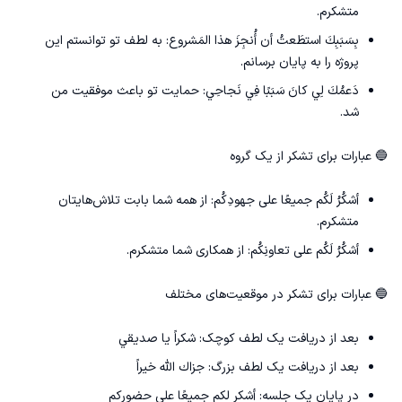
متشکرم.
بِسَبَبِكَ استطَعتُ أن أُنجِزَ هذا المَشروع: به لطف تو توانستم این
پروژه را به پایان برسانم.
دَعمُكَ لِي كانَ سَبَبًا فِي نَجاحِي: حمایت تو باعث موفقیت من
شد.
🔵 عبارات برای تشکر از یک گروه
أشكُرُ لَكُم جميعًا على جهودِكُم: از همه شما بابت تلاش‌هایتان
متشکرم.
أشكُرُ لَكُم على تعاونِكُم: از همکاری شما متشکرم.
🔵 عبارات برای تشکر در موقعیت‌های مختلف
بعد از دریافت یک لطف کوچک: شكراً يا صديقي
بعد از دریافت یک لطف بزرگ: جزاك الله خيراً
در پایان یک جلسه: أشكر لكم جميعًا على حضوركم