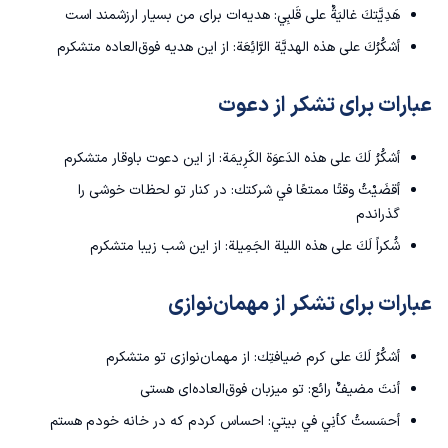
هَدِيَّتكَ غاليَةٌ على قَلبِي: هدیه‌ات برای من بسیار ارزشمند است
أشكُرُكَ على هذه الهديَّة الرَّائِعَة: از این هدیه فوق‌العاده متشکرم
عبارات برای تشکر از دعوت
أشكُرُ لَكَ على هذه الدَعوَة الكَرِيمَة: از این دعوت باوقار متشکرم
أقضَيْتُ وقتًا ممتعًا في شركتك: در کنار تو لحظات خوشی را
گذراندم
شُكراً لَكَ على هذه الليلة الجَمِيلة: از این شب زیبا متشکرم
عبارات برای تشکر از مهمان‌نوازی
أشكُرُ لَكَ على كرم ضيافتِك: از مهمان‌نوازی تو متشکرم
أنتَ مضيفٌ رائع: تو میزبان فوق‌العاده‌ای هستی
أحسَستُ كأنِي في بيتي: احساس کردم که در خانه خودم هستم