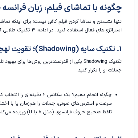
۲. استراتژی زیرنویس؛ از فارسی به فرانسوی
چگونه با تماشای فیلم، زبان فرانسه خود را مثل 
۳. شکار اصطلاحات (Vocabulary Mining)
تنها نشستن و تماشا کردن فیلم کافی نیست؛ برای اینکه تماش
استراتژی‌های فعال استفاده کنید. در ادامه، ۴ تکنیک طلایی که اساتید زبان فرانسه بر آن تاکید دارند را بررسی می‌کنیم:
۴. قانون ۱۰ دقیقه‌ای؛ کیفیت به جای کمیت
۱. تکنیک سایه (Shadowing)؛ تقویت لهجه و مکالمه
بخش اول: سطح مبتدی (Débutant - A1 / A2)
تکنیک Shadowing یکی از قدرتمندترین روش‌ها برای
معرفی فیلم Les Choristes
جملات او را تکرار کنید.
معرفی فیلم Detour
معرفی انیمیشن Kirikou et la Sorcière
چگونه انجام دهیم؟ یک سکانس 
سرعت و استرس‌های صوتی، جملات را هم‌زمان یا با اختلاف 
معرفی فیلم Le petit Nicolas
تلفظ صحیح حروف فرانسوی (مثل R یا U) ورزیده می‌کند.
معرفی فیلم Monsieur lbrahim Et Les Fleurs Du Coran