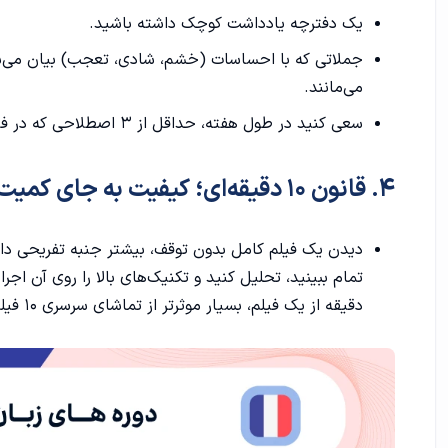
یک دفترچه یادداشت کوچک داشته باشید.
بخش سوم: سطح پیشرفته (Avancé- C1 / C2)
جملاتی که با احساسات (خشم، شادی، تعجب) بیان می‌شو
معرفی فیلم Un air de famille
می‌مانند.
سعی کنید در طول هفته، حداقل از ۳ اصطلاحی که در فیلم شنیده‌اید، در مکالمات خود استفاده کنید.
معرفی فیلم Caché
معرفی فیلم Un Prophète
۴. قانون ۱۰ دقیقه‌ای؛ کیفیت به جای کمیت
معرفی فیلم Amour
معرفی فیلم Anatomie d'une chute
دقیقه از یک فیلم، بسیار موثرتر از تماشای سرسری ۱۰ فیلم مختلف است.