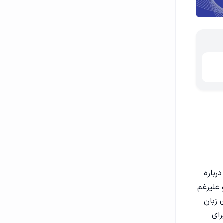
رباره
د. او علیرغم
 زبان
رای