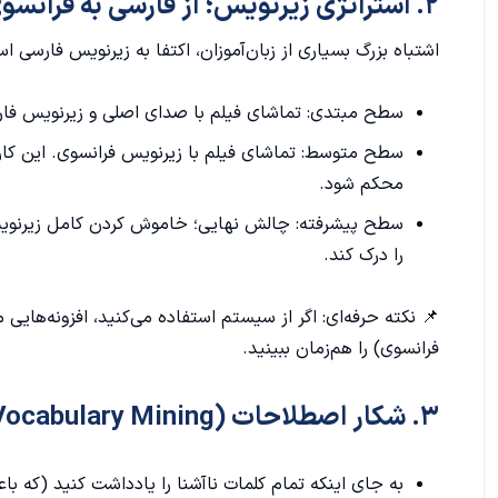
۲. استراتژی زیرنویس؛ از فارسی به فرانسوی
معرفی فیلم Jour de fête
اشتباه بزرگ بسیاری از زبان‌آموزان، اکتفا به زیرنویس فارسی ا
معرفی فیلم La Marche de L'empereur
بخش دوم: سطح متوسط (intermédiaire - A1 / A2)
سطح مبتدی: تماشای فیلم با صدای اصلی و زیرنویس فار
سطح متوسط: تماشای فیلم با زیرنویس فرانسوی. این کار
معرفی فیلم La Famille Béllier
محکم شود.
معرفی فیلم Le fabuleux destin d' Amelie
سطح پیشرفته: چالش نهایی؛ خاموش کردن کامل زیرنویس.
را درک کند.
معرفی فیلم Intouchables
معرفی فیلم Le Jouet
فرانسوی) را هم‌زمان ببینید.
معرفی فیلم La gloire de mon père
۳. شکار اصطلاحات (Vocabulary Mining)
معرفی فیلم Être et avoir
معرفی فیلم Samba
به جای اینکه تمام کلمات ناآشنا را یادداشت کنید (که ب