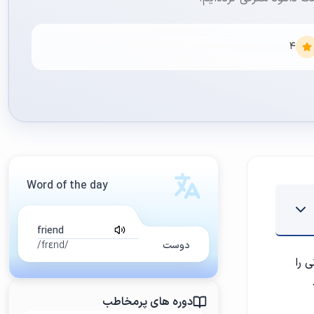
4
Word of the day
friend
دوست
/frɛnd/
 را
.
دوره های پرمخاطب