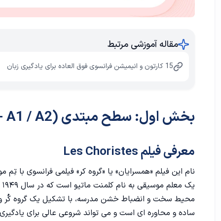
مقاله آموزشی مرتبط
15 کارتون و انیمیشن فرانسوی فوق العاده برای یادگیری زبان
بخش اول: سطح مبتدی (Débutant - A1 / A2)
معرفی فیلم Les Choristes
نام این فیلم «همسرایان» یا «گروه کر» فیلمی فرانسوی با تِم م
ی
محیط سخت و انضباط خشن مدرسه، با تشکیل یک گروه کُر و آم
ساده و محاوره ای است و می تواند شروعی عالی برای یادگیری ز