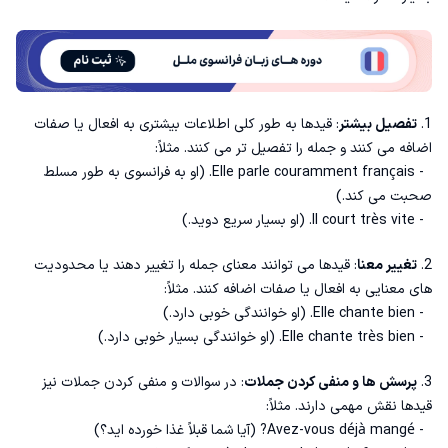
2. قیدهای زمان (Adverbes de temps)
3. قیدهای مقدار (Adverbes de quantité)
4. قیدهای شک (Adverbes de doute)
1.
تفصیل بیشتر
: قیدها به طور کلی اطلاعات بیشتری به افعال یا صفات
اضافه می کنند و جمله را تفصیل تر می کنند. مثلاً:
5. قیدهای شرط (Adverbes de condition)
- Elle parle couramment français. (او به فرانسوی به طور مسلط
صحبت می کند.)
قوانین استفاده از قید در زبان فرانسه
- Il court très vite. (او بسیار سریع دوید.)
1. موقعیت قید در جمله
2.
تغییر معنا
: قیدها می توانند معنای جمله را تغییر دهند یا محدودیت
های معنایی به افعال یا صفات اضافه کنند. مثلاً:
2. ساخت قیدها
- Elle chante bien. (او خوانندگی خوبی دارد.)
- Elle chante très bien. (او خوانندگی بسیار خوبی دارد.)
3. قیدهای نادرست
3.
پرسش ها و منفی کردن جملات
: در سوالات و منفی کردن جملات نیز
4. ترتیب قیدها
قیدها نقش مهمی دارند. مثلاً:
- Avez-vous déjà mangé? (آیا شما قبلاً غذا خورده اید؟)