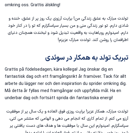
omkring oss. Grattis älskling!
تولدت مبارک به عشق زندگی من! برایت آرزوی یک روز پر از عشق، خنده و
شادی دارم. تو نور زندگی منی و من بسیار سپاسگزارم که تو را در کنار خود
دارم. امیدوارم رویاهایت به واقعیت تبدیل شود و لبخندت همچنان دنیای
اطرافمان را روشن کند. تولدت مبارک عزیزم!
تبریک تولد به همکار در سوئدی
Grattis på födelsedagen, kära kollega! Jag önskar dig en
fantastisk dag och ett framgångsrikt år framöver. Tack för allt
arbete du lägger ner och den inspiration du sprider omkring dig.
Må detta år fyllas med framgångar och uppfyllda mål. Ha en
underbar dag och fortsätt sprida din fantastiska energi!
تولدت مبارک، همکار عزیز! برایت روزی فوق العاده و یک سال پر از موفقیت
آرزو می کنم. از تمام کاری که انجام می دهی و الهامی که منتشر می کنی،
سپاسگزارم. امیدوارم این سال با موفقیت ها و هدف های دست یافتنی پر
شود. روز خوبی داشته باشی و انرژی فوق العاده ات را ادامه بده!