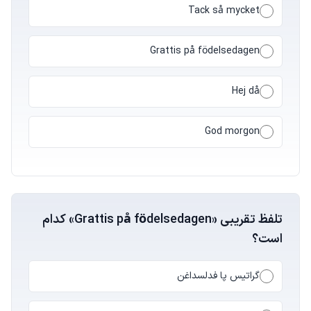
Tack så mycket
Grattis på födelsedagen
Hej då
God morgon
تلفظ تقریبی «Grattis på födelsedagen» کدام
است؟
گراتیس پا فدلسداغن