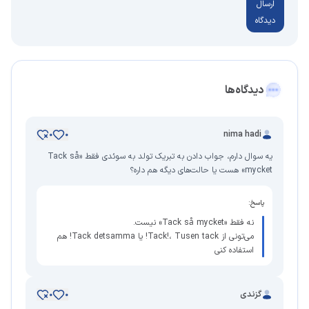
ارسال
دیدگاه
دیدگاه‌ها
nima hadi
0
0
یه سوال دارم، جواب دادن به تبریک تولد به سوئدی فقط «Tack så
mycket» هست یا حالت‌های دیگه هم داره؟
پاسخ:
نه فقط «Tack så mycket» نیست.
می‌تونی از Tack!، Tusen tack! یا Tack detsamma! هم
استفاده کنی
گزندی
0
0