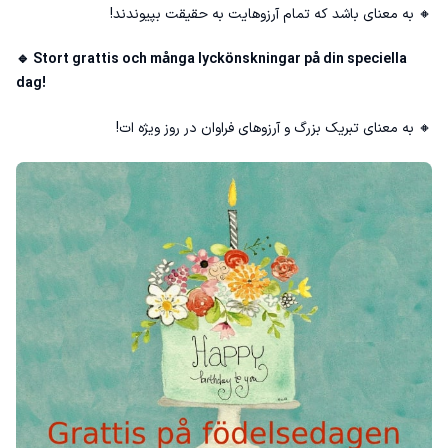
🔸 به معنای باشد که تمام آرزوهایت به حقیقت بپیوندند!
🔹 Stort grattis och många lyckönskningar på din speciella
dag!
🔸 به معنای تبریک بزرگ و آرزوهای فراوان در روز ویژه ات!