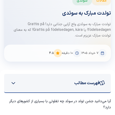
مقالات
سوئدی
تولدت مبارک به سوئدی
تولدت مبارک به سوئدی واج آرایی جذابی دارد! Grattis på
födelsedagen! یا Grattis på födelsedagen, kära! که به معنای
تولدت مبارک عزیزم است.
۷ خرداد ۱۴۰۵
10
دقیقه
4.5
فهرست مطالب
تولدت مبارک عزیزم به سوئدی
آیا می‌دانید جشن تولد در سوئد چه تفاوتی با بسیاری از کشورهای دیگر
دارد؟
ترانه تولدت مبارک به سوئدی