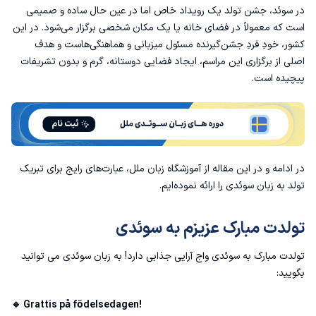
در سوئد، جشن تولد یک رویداد خاص اما در عین حال ساده و صمیمی
است که معمولاً در فضای خانه یا یک مکان شخصی برگزار می‌شود. در این
مکالمه در جشن تولد به زبان سوئدی
کشور، خودِ فردِ جشن‌گیرنده مسئول میزبانی و هماهنگی‌هاست و هدف
اصلی از برگزاری این مراسم، ایجاد فضایی دوستانه، گرم و بدون تشریفات
تبریک تولد به عشق زندگی به زبان سوئدی
پیچیده است.
تبریک تولد به همکار در سوئدی
فرهنگ جشن تولد در سوئد
متن کارت پستال تولد به زبان سوئدی
در ادامه و در این مقاله از
آموزشگاه زبان
ملل، عبارت‌های رایج برای تبریک
تولد به زبان سوئدی را ارائه نموده‌ایم.
جمع بندی
تولدت مبارک عزیزم به سوئدی
تمرینات واژه تولدت مبارک به سوئدی
تولدت مبارک به سوئدی واج آرایی جذابی دارد! به زبان سوئدی می توانید
سوالات متداول
بگویید:
🔹 Grattis på födelsedagen!