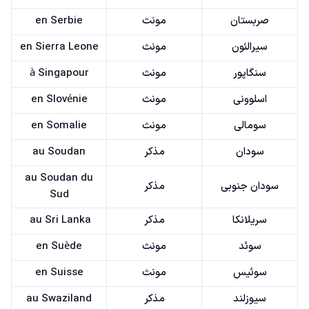
صربستان
مونث
en Serbie
سیرالئون
مونث
en Sierra Leone
سنگاپور
مونث
à Singapour
اسلوونی
مونث
en Slovénie
سومالی
مونث
en Somalie
سودان
مذکر
au Soudan
au Soudan du
سودان جنوبی
مذکر
Sud
سریلانکا
مذکر
au Sri Lanka
سوئد
مونث
en Suède
سوئیس
مونث
en Suisse
سیوزلند
مذکر
au Swaziland