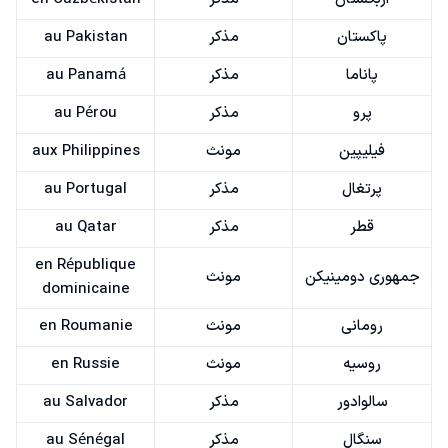
پاکستان
مذکر
au Pakistan
پاناما
مذکر
au Panamá
پرو
مذکر
au Pérou
فیلیپین
مونث
aux Philippines
پرتغال
مذکر
au Portugal
قطر
مذکر
au Qatar
en République
جمهوری دومینیکن
مونث
dominicaine
رومانی
مونث
en Roumanie
روسیه
مونث
en Russie
سالوادور
مذکر
au Salvador
سنگال
مذکر
au Sénégal