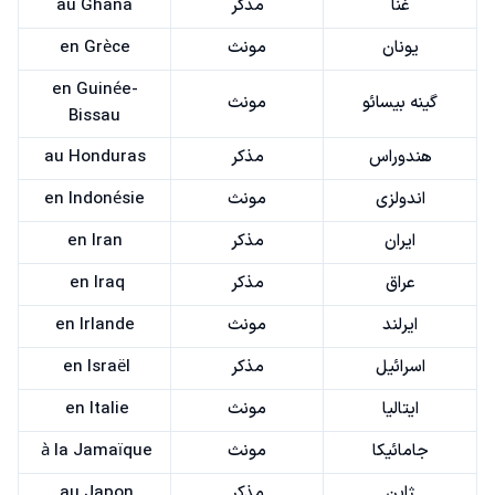
غنا
مذکر
au Ghana
یونان
مونث
en Grèce
en Guinée-
گینه بیسائو
مونث
Bissau
هندوراس
مذکر
au Honduras
اندولزی
مونث
en Indonésie
ایران
مذکر
en Iran
عراق
مذکر
en Iraq
ایرلند
مونث
en Irlande
اسرائیل
مذکر
en Israël
ایتالیا
مونث
en Italie
جامائیکا
مونث
à la Jamaïque
ژاپن
مذکر
au Japon