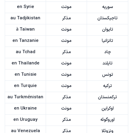
سوریه
مونث
en Syrie
تاجیکستان
مذکر
au Tadjikistan
تایوان
مونث
à Taïwan
تانزانیا
مونث
en Tanzanie
چاد
مذکر
au Tchad
تایلند
مونث
en Thaïlande
تونس
مونث
en Tunisie
ترکیه
مونث
en Turquie
ترکمنستان
مذکر
au Turkménistan
اوکراین
مونث
en Ukraine
اوروگوئه
مذکر
en Uruguay
ونزوئلا
مذکر
au Venezuela