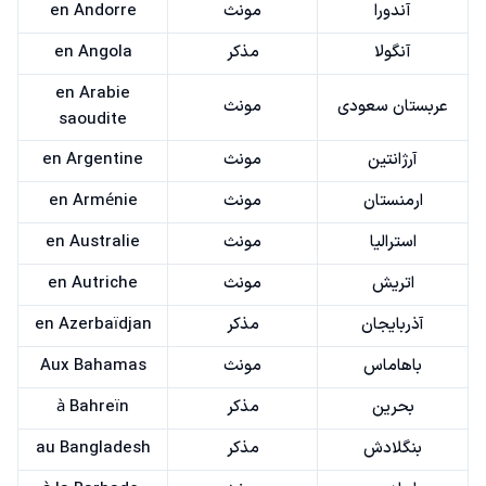
آندورا
مونث
en Andorre
آنگولا
مذکر
en Angola
en Arabie
عربستان سعودی
مونث
saoudite
آرژانتین
مونث
en Argentine
ارمنستان
مونث
en Arménie
استرالیا
مونث
en Australie
اتریش
مونث
en Autriche
آذربایجان
مذکر
en Azerbaïdjan
باهاماس
مونث
Aux Bahamas
بحرین
مذکر
à Bahreïn
بنگلادش
مذکر
au Bangladesh