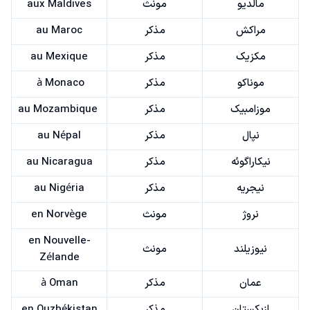
مالدیو
مونث
aux Maldives
مراکش
مذکر
au Maroc
مکزیک
مذکر
au Mexique
موناکو
مذکر
à Monaco
موزامبیک
مذکر
au Mozambique
نپال
مذکر
au Népal
نیکاراگوئه
مذکر
au Nicaragua
نیجریه
مذکر
au Nigéria
نروژ
مونث
en Norvège
en Nouvelle-
نیوزیلند
مونث
Zélande
عمان
مذکر
à Oman
ازبکستان
مذکر
en Ouzbékistan