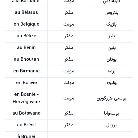
باربادوس
مونث
à la Barbade
بلاروس
مذکر
au Bélarus
بلژیک
مونث
en Belgique
بلیز
مذکر
au Bélize
بنین
مذکر
au Bénin
بوتان
مذکر
au Bhoutan
برمه
مونث
en Birmanie
بولیوی
مونث
en Bolivie
en Bosnie -
بوسنی هرزگوین
مونث
Herzégovine
بوتسوانا
مذکر
au Botswana
برزیل
مذکر
au Brésil
à Brunéi