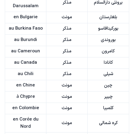
برونئی دارالسلام
مذکر
Darussalam
بلغارستان
مونث
en Bulgarie
بورکینافاسو
مذکر
au Burkina Faso
بوروندی
مذکر
au Burundi
کامرون
مذکر
au Cameroun
کانادا
مذکر
au Canada
شیلی
مذکر
au Chili
چین
مونث
en Chine
چیپر
مونث
à Chypre
کلمبیا
مونث
en Colombie
en Corée du
کره شمالی
مونث
Nord