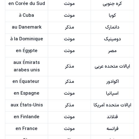
کره جنوبی
مونث
en Corée du Sud
کوبا
مونث
à Cuba
دانمارک
مذکر
au Danemark
دومینیک
مونث
à la Dominique
مصر
مونث
en Égypte
aux Émirats
ایالات متحده عربی
مذکر
arabes unis
اکوادور
مذکر
en Équateur
اسپانیا
مونث
en Espagne
ایالات متحده آمریکا
مذکر
aux États-Unis
فنلاند
مونث
en Finlande
فرانسه
مونث
en France