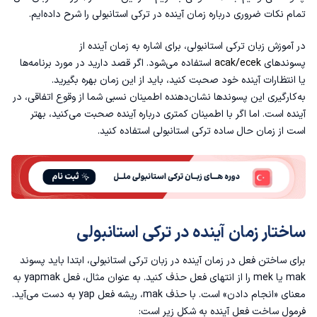
زمان آینده ساده (-ecek / -acak)
تمام نکات ضروری درباره‌ زمان آینده در ترکی استانبولی را شرح داده‌ایم.
در
آموزش زبان ترکی استانبولی
، برای اشاره به زمان آینده از
زمان آینده قطعی (-yor)
پسوندهای
acak/ecek
استفاده می‌شود. اگر قصد دارید در مورد برنامه‌ها
یا انتظارات آینده خود صحبت کنید، باید از این زمان بهره بگیرید.
زمان آینده نزدیک (üzere)
به‌کارگیری این پسوندها نشان‌دهنده‌ اطمینان نسبی شما از وقوع اتفاقی، در
آینده است. اما اگر با اطمینان کمتری درباره‌ آینده صحبت می‌کنید، بهتر
تفاوت‌های انواع زمان آینده
است از زمان
حال ساده ترکی استانبولی
استفاده کنید.
مقایسه -ecek/-acak با –yor
نکات مهم در یادگیری زمان آینده ترکی
1. شناخت پسوندهای آینده (ecek / -acak)
ساختار زمان آینده در ترکی استانبولی
2. استفاده از زمان حال استمراری (yor) برای آینده قطعی
برای ساختن فعل در زمان آینده در زبان ترکی استانبولی، ابتدا باید پسوند
mak یا mek را از انتهای فعل حذف کنید. به عنوان مثال، فعل yapmak به
3. زمان آینده نزدیک (üzere) برای رویدادهای فوری
معنای «انجام دادن» است. با حذف mak، ریشه‌ فعل yap به دست می‌آید.
فرمول ساخت فعل آینده به شکل زیر است: