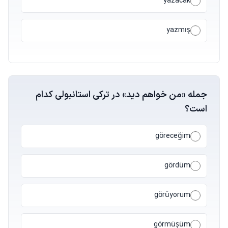
yazacak
yazmış
جمله «من خواهم دید» در ترکی استانبولی کدام
است؟
göreceğim
gördüm
görüyorum
görmüşüm