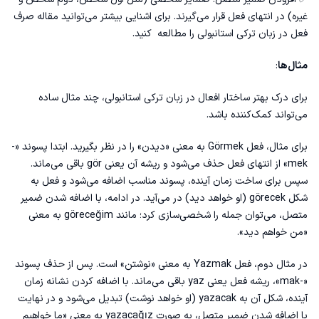
غیره) در انتهای فعل قرار می‌گیرند. برای اشنایی بیشتر می‌توانید مقاله
صرف
فعل در زبان ترکی استانبولی
را مطالعه کنید.
مثال‌ها
:
برای درک بهتر ساختار افعال در زبان ترکی استانبولی، چند مثال ساده
می‌تواند کمک‌کننده باشد.
برای مثال، فعل Görmek به معنی «دیدن» را در نظر بگیرید. ابتدا پسوند «-
mek» از انتهای فعل حذف می‌شود و ریشه آن یعنی gör باقی می‌ماند.
سپس برای ساخت زمان آینده، پسوند مناسب اضافه می‌شود و فعل به
شکل görecek (او خواهد دید) در می‌آید. در ادامه، با اضافه شدن ضمیر
متصل، می‌توان جمله را شخصی‌سازی کرد؛ مانند göreceğim به معنی
«من خواهم دید».
در مثال دوم، فعل Yazmak به معنی «نوشتن» است. پس از حذف پسوند
«-mak»، ریشه فعل یعنی yaz باقی می‌ماند. با اضافه کردن نشانه زمان
آینده، شکل آن به yazacak (او خواهد نوشت) تبدیل می‌شود و در نهایت
با اضافه شدن ضمیر متصل، به صورت yazacağız به معنی «ما خواهیم