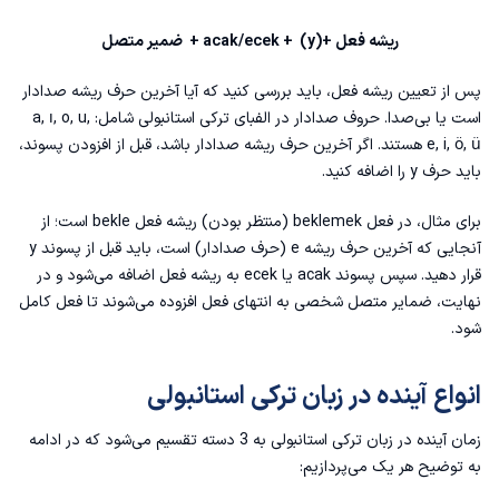
4. درک تفاوت میان آینده قطعی و آینده غیرقطعی
ریشه فعل +(y) + acak/ecek + ضمیر متصل
5. توجه به تلفظ و هماهنگی واکه‌ها
پس از تعیین ریشه‌ فعل، باید بررسی کنید که آیا آخرین حرف ریشه صدادار
6. تمرین با جملات مختلف
است یا بی‌صدا. حروف صدادار در
الفبای ترکی استانبولی
شامل: a, ı, o, u,
e, i, ö, ü هستند. اگر آخرین حرف ریشه صدادار باشد، قبل از افزودن پسوند،
جمع‌بندی
باید حرف y را اضافه کنید.
تمرینات زمان آینده در زبان ترکی استانبولی
برای مثال، در فعل beklemek (منتظر بودن) ریشه‌ فعل bekle است؛ از
آنجایی که آخرین حرف ریشه e (حرف صدادار) است، باید قبل از پسوند y
سوالات متداول
قرار دهید. سپس پسوند acak یا ecek به ریشه فعل اضافه می‌شود و در
نهایت، ضمایر متصل شخصی به انتهای فعل افزوده می‌شوند تا فعل کامل
شود.
انواع آینده در زبان ترکی استانبولی
زمان آینده در زبان ترکی استانبولی به 3 دسته تقسیم می‌شود که در ادامه
به توضیح هر یک می‌پردازیم: