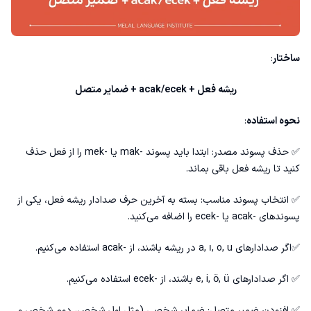
ساختار
:
ریشه فعل + acak/ecek + ضمایر متصل
نحوه استفاده
:
✅ حذف پسوند مصدر: ابتدا باید پسوند -mak یا -mek را از فعل حذف
کنید تا ریشه فعل باقی بماند.
✅ انتخاب پسوند مناسب: بسته به آخرین حرف صدادار ریشه فعل، یکی از
پسوندهای -acak یا -ecek را اضافه می‌کنید.
✅اگر صدادارهای a, ı, o, u در ریشه باشند، از -acak استفاده می‌کنیم.
✅ اگر صدادارهای e, i, ö, ü باشند، از -ecek استفاده می‌کنیم.
✅ افزودن ضمیر متصل: ضمایر شخصی (مثل اول شخص، دوم شخص و