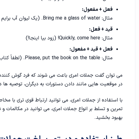
فعل + مفعول:
3. استفاده از "unless":
مثال: Bring me a glass of water. (یک لیوان آب برایم بیاور.)
ساخت جملات دستوری سوالی
قید + فعل:
مثال: Quickly, come here! (زود بیا اینجا!)
1. سوال روحی:
فعل + قید + مفعول:
2. درخواست مودبانه:
مثال: Please, put the book on the table. (لطفاً کتاب را روی میز بگذار.)
طرز ساخت جملات امری منفی در انگلیسی
می توان گفت جملات امری باعث می شوند که فرد گوش کننده
در موقعیت هایی مانند دادن دستورات به دیگران، توصیه ها در
1. استفاده از "don't" یا "do not" قبل از فعل با قاعده:
2. استفاده از "never" یا "don't ever":
با استفاده از جملات امری، می توانید ارتباط قوی تری با مخاط
تمرین و تسلط بر انواع جملات امری، می توانید در مکالمات و 
3. استفاده از "don't" یا "do not" با عبارت "let":
بهبود بخشید.
دستور ساخت جملات امری با فاعل مشخص در زبان انگلیس