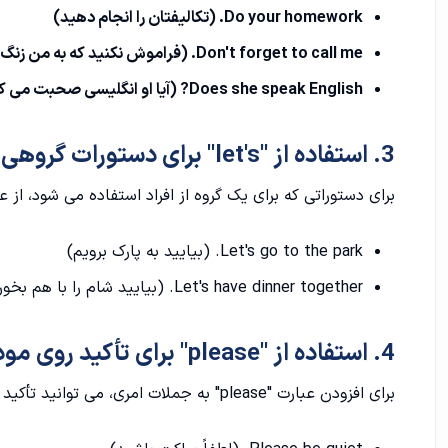
Do your homework. (تکالیفتان را انجام دهید)
Don't forget to call me. (فراموش نکنید که به من زنگ بزنید)
Does she speak English? (آیا او انگلیسی صحبت می کند؟)
3. استفاده از "let's" برای دستورات گروهی:
برای دستوراتی که برای یک گروه از افراد استفاده می شود، از عبارت "let's" در جمله استفاده کنید. به عن
Let's go to the park. (بیایید به پارک برویم)
Let's have dinner together. (بیایید شام را با هم بخوریم)
4. استفاده از "please" برای تأکید روی مودبی:
برای افزودن عبارت "please" به جملات امری، می توانید تأکید روی مودب بودن را افزایش دهید. به عنوان مثال: