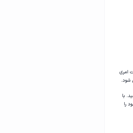
ت امری
 شود.
د. با
د را