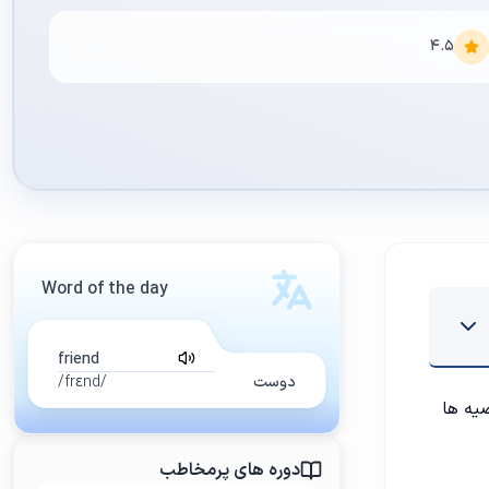
4.5
Word of the day
friend
دوست
/frɛnd/
یه ها
دوره های پرمخاطب