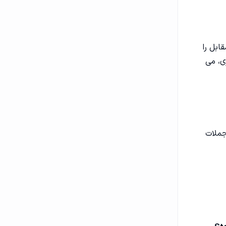
ابل را
ی، می
جملات