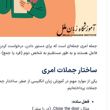
نکاتی در مورد جملات امری
انواع جملات امری
کاربرد جمله دستوری در زبان
1. اعطای دستور:
جمله امری جمله‌ای است که برای دستور دادن، درخواست کردن، 
2. توصیه و پیشنهاد:
فاعل هستند و به طور مستقیم به شخص دوم (فرد یا جمع) خ
3. درخواست:
ساختار جملات امری
4. دستور:
یکی از موارد مهم در
آموزش زبان انگلیسی از صفر
، ساختار جم
استثناهای مهم در جملات دستوری انگلیسی
جملات پرداخته‌ایم.
1. استفاده از "don't" یا "do not":
فعل ساده:
2. استفاده از "except for" یا "apart from":
مثال: Close the door. (در را ببند.)