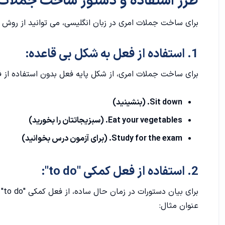
طرز استفاده و دستور ساخت جملات 
1. با استفاده از فعل کمکی "let" و فاعل ضمیر:
برای ساخت جملات امری در زبان انگلیسی، می توانید از روش ه
2. با استفاده از فعل کمکی "make" یا "have" و فاعل ضمیر:
1. استفاده از فعل به شکل بی قاعده:
3. با استفاده از فعل کمکی "you" به عنوان فاعل ضمنی:
برای ساخت جملات امری، از شکل پایه فعل بدون استفاده از فعل کمکی "to do" استفاده کنید.
منظور از جمله امری غیرواقعی چیست؟
Sit down. (بنشینید)
اشتباهات متداول در ساخت جملات امری
Eat your vegetables. (سبزیجاتتان را بخورید)
1. استفاده از فعل به شکل پایه با قاعده:
Study for the exam. (برای آزمون درس بخوانید)
2. فراموش کردن "don't" یا "do not":
2. استفاده از فعل کمکی "to do":
3. استفاده اشتباه از فعل کمکی "to do":
بر
4. عدم استفاده از فعل:
عنوان مثال: