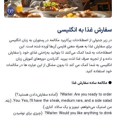
عناوین شغلی کارکنان رستوران به زبان انگلیسی
مکالمه انگلیسی سفارش غذا در رستوران بیرون‌بر
سفارش غذا به انگلیسی
اسم غذاها به انگلیسی
در زیر جدولی از اصطلاحات پرکاربرد مکالمه در رستوران به زبان انگلیسی
برای سفارش غذا به همراه معنی فارسی آن‌ها آورده شده است. این
اصطلاحات به شما کمک می‌کنند تا بتوانید به‌راحتی غذای خود را سفارش
داده و از تجربه صرف غذا لذت ببرید. گذراندن دوره‌های آموزش زبان
انگلیسی به شما کمک می کند تا بدون مشکل از این عبارت ها در مکالمات
خود استفاده کنید.
⚫
مکالمه ساده سفارش غذا
Waiter: Are you ready to order? (آماده سفارش‌دادن هستید؟)
You: Yes, I'll have the steak, medium rare, and a side salad. (بله،
من استیک می‌خواهم، نیم‌پز و یک سالاد کناری.)
Waiter: Would you like anything to drink? (چیزی برای نوشیدن