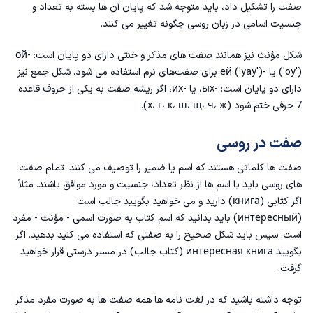
صفت را تشکیل داد، باید متوجه شد که پایان آن ها بسته به تعداد و
جنسیت اسامی در زبان روسی
چگونه تغییر می کنند.
شکل مؤنث نیز همانند صفت های مذکر و خنثی دارای دو پایان است: -ой
('oy') یا -ей ('yay') برای صفت‌های نرم استفاده می شود. شکل جمع نیز
دارای دو پایان است: -ых، یا -их، اگر ریشه صفت به یکی از حروف قاعده
7 حرفی ختم شود (х، г، к، ш، щ، ч، ж).
صفت در روسی
صفت ها کلماتی هستند که اسم یا ضمیر را توصیف می کنند. تمام صفت
های روسی باید با اسم ها از نظر تعداد، جنسیت و مورد موافق باشند. مثلاً
اگر کتابی (книга) دارید و می خواهید بگویید جالب است
(интересный) باید بدانید که اسم کتاب به صورت اسمی - مؤنث - مفرد
است. سپس باید شکل صحیح را به صفتی که استفاده می کنید بدهید. اگر
بگویید интересная книга (کتاب جالب) در مسیر درستی قرار خواهید
گرفت.
توجه داشته باشید که در لغت نامه ها همه صفت ها به صورت مفرد مذکر