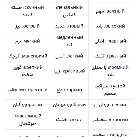
печальный:
скучный: خسته
важный: مهم
غمگین
کننده
высокий: بلند
новый: جدید
острый: تیز
медленный:
главный: اصلی
мягкий: نرم
کند
грязный: کثیف
лёгкий: آسان
маленький: کوچک
громкий: با صدای
крепкий: قوی،
красивый: زیبا
بلند
سخت
густой: متراکم،
жаркий: داغ
интересный: جالب
ضخیم
дешёвый: ارزان
добрый: مهربان
дорогой: گران
счастливый:
строгий: سختگیر
сухой: خشک
خوشحال
твёрдый: سخت،