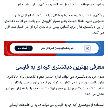
پیشرفت و موفقیت باید اصول مطالعه و یادگیری زبان رعایت شود.
2. دیکشنری Korean English Dictionary & Thesaurus & Translatir by Xung Le
یادگیری لغات به شیوه صحیح و آشنایی با کاربرد هر کدام از آن ها و
همچنین شیوه تلفظ درست راهی بسیار کاربردی می باشد. در ادامه تعدادی
3. دیکشنری Prime English -Korean Dictionary by Dong - A Publishing
از این دیکشنری ها را برای آشنایی بیش تر با زبان کره ای در اختیار شما قرار
می گیرد.
4. دیکشنری Korean Dictionary by Athena Soft
5. دیکشنری English Korean Plus by DaolSoft
6. دیکشنری Korean Dictionary, Translatir, Phrase Book by iThinkdiff
معرفی بهترین دیکشنری کره ای به فارسی
7. دیکشنری Talking Translator by GreenLife Apps
بدون تردید دیکشنری می تواند ابزاری بسیار مهم و کاربردی برای یادگیری
8. دیکشنری کره ای در سفر
زبان باشد. این ابزار را می توان به گونه ای کاملا ارزان یا حتی رایگان در
اختیار داشت . دیکشنری ابزاری بسیار ارزشمند است که راه را به زبان آموزان
9. دیکشنری آنلاین کره ای به فارسی
نشان می دهد.
10. کتاب دیکشنری کره ای به فارسی
استفاده از دیکشنری کره ای به فارسی می تواند علاوه بر اطلاعات ابتدایی